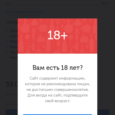
Вес
50 г
Все характеристики
Особенности:
Оригинальное сочетание ржаной и пшеничной
18+
муки в составе.
Насыщенный вкус красной икры.
Идеальный хруст и золотистая обжарка.
Удобный формат упаковки 50 г для быстрого
перекуса.
Вам есть 18 лет?
Сайт содержит информацию,
-20%
которая не рекомендована лицам,
39.00 ₽
49.00 ₽
не достигшим совершеннолетия.
Цена действительна при заказе в интернет-магазине
Для входа на сайт, подтвердите
свой возраст.
В наличии:
2928