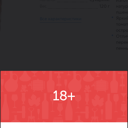
Изгот
Вес
120 г
натур
пшени
Яркий
Все характеристики
томат
остро
Отлич
перек
пенны
18+
)
Вопросы
Где купить
Вм