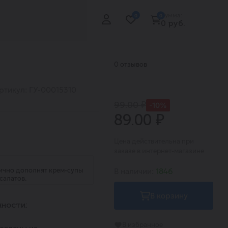
Сумма:
0
0
0 руб.
0 отзывов
ртикул: ГУ-00015310
99.00 ₽
-10%
89.00 ₽
Цена действительна при
заказе в интернет-магазине
ично дополнят крем-супы
В наличии:
1846
салатов.
В корзину
ности:
В избранное