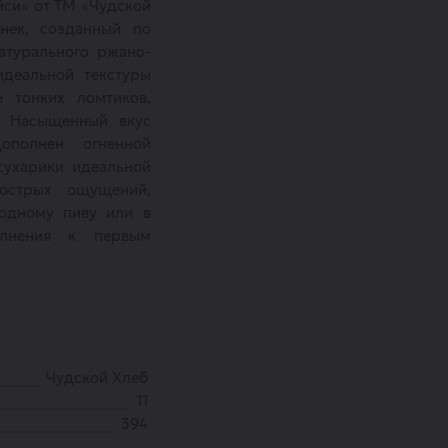
йси» от ТМ «Чудской
нек, созданный по
атурального ржано-
идеальной текстуры
 тонких ломтиков,
. Насыщенный вкус
ополнен огненной
сухарики идеальной
острых ощущений,
одному пиву или в
олнения к первым
Чудской Хлеб
11
394