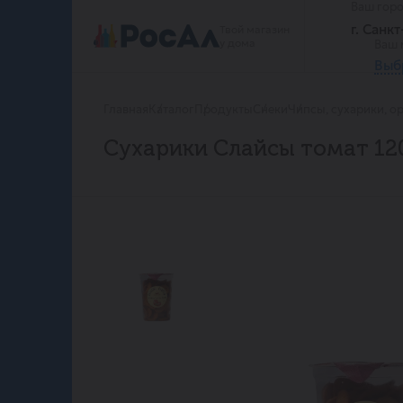
Ваш гор
г. Санк
Твой магазин
у дома
Ваш 
Выб
Главная
Каталог
Продукты
Снеки
Чипсы, сухарики, о
Сухарики Слайсы томат 120