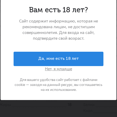
ет.
Сухарики «Слайсы томат спа
ительный томатный вкус с
Хлеб» — это хрустящий с
Вам есть 18 лет?
еходит в приятную,
уникальной технологии из н
пшеничного хлеба. Секрет 
печённого хлеба, дополненный
Сайт содержит информацию, которая не
кроется в бережной сушке
лёгким намёком на жгучий
рекомендована лицам, не достигшим
избегающей лишнего жира
совершеннолетия. Для входа на сайт,
т спайси Чудской Хлеб
спелых томатов здесь д
подтвердите свой возраст.
пряностью, что делает эти 
закуской для любителей 
отлично подходящей к хол
Да, мне есть 18 лет
качестве пикантного доп
блюдам.
Нет, я младше
Для вашего удобства сайт работает с файлами
cookie — заходя на данный ресурс, вы соглашаетесь
на их использование.
Страна происхождения
Россия
Бренд
Жиры
18
Белки
Ккал