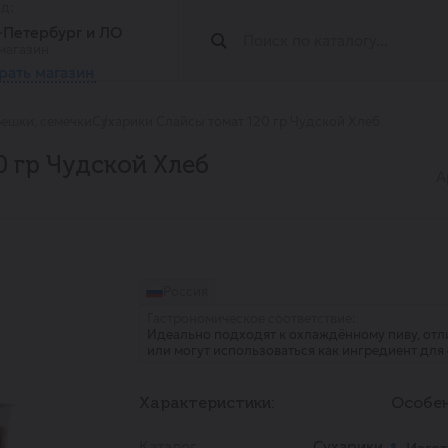
од:
т-Петербург и ЛО
магазин
рать магазин
решки, семечки
Сухарики Слайсы томат 120 гр Чудской Хлеб
 гр Чудской Хлеб
А
Россия
Гастрономическое соответствие:
Идеально подходят к охлаждённому пиву, отл
или могут использоваться как ингредиент для 
Характеристики:
Особен
Каталог
Сухарики