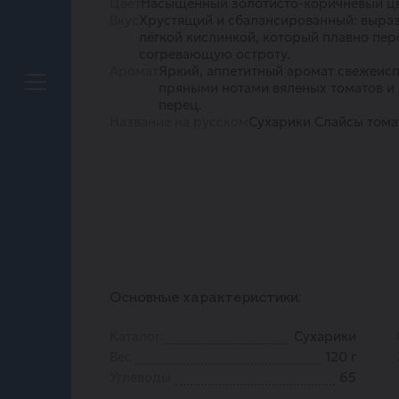
Цвет
Насыщенный золотисто-коричневый цв
Вкус
Хрустящий и сбалансированный: выраз
лёгкой кислинкой, который плавно пер
согревающую остроту.
Аромат
Яркий, аппетитный аромат свежеис
пряными нотами вяленых томатов и 
перец.
Название на русском
Сухарики Слайсы тома
Основные характеристики:
Каталог
Сухарики
Вес
120 г
Углеводы
65