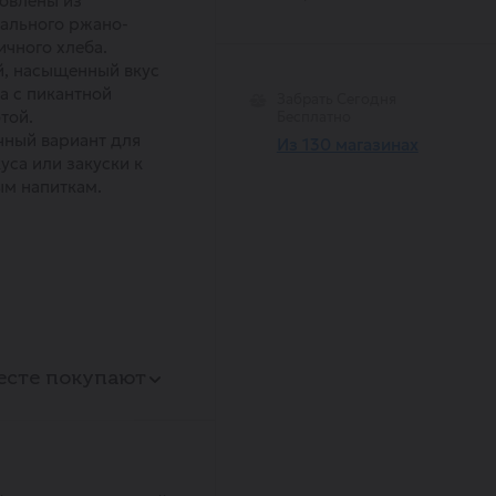
овлены из
ального ржано-
чного хлеба.
, насыщенный вкус
а с пикантной
Забрать Сегодня
той.
Бесплатно
ный вариант для
Из 130 магазинах
уса или закуски к
м напиткам.
есте покупают