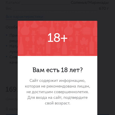
Каталог
Соленья/Маринады
Вес
670 г
Все характеристики
Особенности:
18+
Приготовлены по классической домашней
рецептуре.
Натуральный состав с добавлением моркови,
лука и сладкого перца.
Современное производство с контролем
качества.
Вам есть 18 лет?
Сайт содержит информацию,
-32%
которая не рекомендована лицам,
169.00 ₽
249.00 ₽
не достигшим совершеннолетия.
Для входа на сайт, подтвердите
Цена действительна при заказе в интернет-магазине
свой возраст.
В наличии:
61