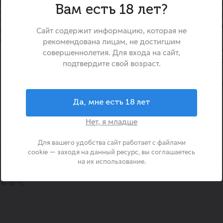
ерным карамельным оттенком.
«Кола» от ТМ «Черно
Вам есть 18 лет?
нный и умеренно сладкий, с
классический напиток с н
усием.
который моментально осве
й пряности.
Сайт содержит информацию, которая не
энергии. Его особеннос
зированный Кола Черноголовка
рекомендована лицам, не достигшим
производится на основе ч
совершеннолетия. Для входа на сайт,
воды, что обеспечивает его
подтвердите свой возраст.
приятный вкус. Эта кола
дополнением к любому з
шумная вечеринка или тихий
Да, мне есть 18 лет
Нет, я младше
Для вашего удобства сайт работает с файлами
cookie — заходя на данный ресурс, вы соглашаетесь
Страна происхождения
Россия
Объем
на их использование.
Рекомендуемая температура подачи
Углеводы
6–8 °С