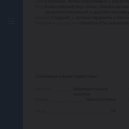
Цвет
Глубокий, тёмно-коричневый с характ
Вкус
Классический вкус колы, сбалансирова
приятной кислинкой и долгим послевк
Аромат
Сладкий, с нотами карамели и лёгко
Название на русском
Напиток б/а сильнога
Основные характеристики:
Каталог
Безалкогольные
напитки
Бренд
Черноголовка
Ккал
19