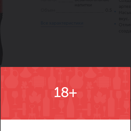
Созда
напитки
артез
Объем
0.5
Насы
вкус.
Все характеристики
Отли
созда
18+
)
Вопросы
Где купить
Вм