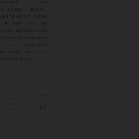
головка» — это
асыщенным вкусом,
жает и дарит заряд
ть в том, что он
истой артезианской
 сбалансированный и
 станет отличным
астолью, будь то
 семейный ужин.
0.5
4.7