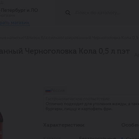
од:
т-Петербург и ЛО
магазин
рать магазин
ные напитки
Напиток б/а сильногазированный Черноголовка Кола 0,5 
анный Черноголовка Кола 0,5 л пэт
А
Россия
Гастрономическое соответствие:
Отлично подходит для утоления жажды, а так
бургеры, пиццу и картофель фри.
Характеристики:
Особен
Каталог
Безалкогольные