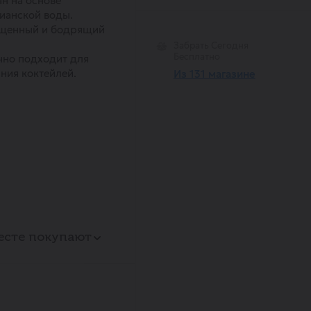
н на основе
ианской воды.
щенный и бодрящий
Забрать Сегодня
Бесплатно
чно подходит для
ния коктейлей.
Из 131 магазине
есте покупают