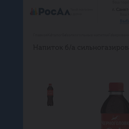
Ваш гор
г. Санк
Твой магазин
у дома
Ваш 
Выб
Главная
Каталог
Безалкогольные напитки
Газирован
Напиток б/а сильногазиров