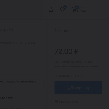
Сумма:
0
0
0 руб.
л пэт 0.5
0 отзывов
ртикул: ГУ-00014856
72.00 ₽
Цена действительна при
заказе в интернет-магазине
В наличии:
1701
же прекрасно дополняет
В корзину
ности:
В избранное