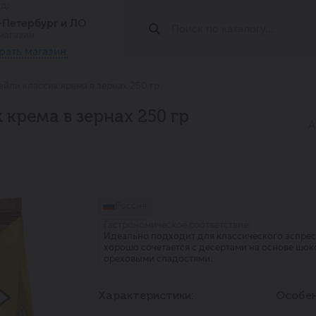
од:
т-Петербург и ЛО
магазин
рать магазин
йли классик крема в зернах 250 гр
крема в зернах 250 гр
А
Россия
Гастрономическое соответствие:
Идеально подходит для классического эспресс
хорошо сочетается с десертами на основе шок
ореховыми сладостями.
Характеристики:
Особен