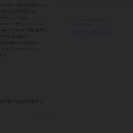
 отборной Арабики и
альной Робусты.
ует плотную,
Забрать Сегодня
ую кофейную пенку.
Бесплатно
яя степень обжарки.
Из 127 магазинах
тистый вкус с
женными нотами
ада и орехового
не.
есте покупают