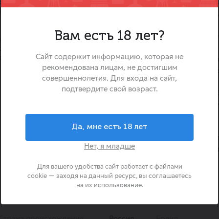
обжаренных зёрен.
«Poetti Daily Classic Crem
нное сочетание мягкости
купаж тщательно отобранн
лительным послевкусием
премиальной Робусты,
Вам есть 18 лет?
ежедневного наслаждения. Э
 выразительными нотами
отличает бархатистый, мяг
ао.
Сайт содержит информацию, которая не
ассик крема в зернах
плотность, а его главная 
рекомендована лицам, не достигшим
устойчивая кофейная пенк
совершеннолетия. Для входа на сайт,
подарит любителям
подтвердите свой возраст.
обволакивающую текстуру. 
средней обжарке, что макс
природные ноты шоколада и 
Благодаря тщательн
Да, мне есть 18 лет
соотношению сортов, э
Нет, я младше
идеальным выбором 
продуктивного дня.
Для вашего удобства сайт работает с файлами
cookie — заходя на данный ресурс, вы соглашаетесь
на их использование.
Страна происхождения
Россия
Бренд