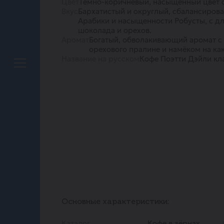
Цвет
Тёмно-коричневый, насыщенный цвет 
Вкус
Бархатистый и округлый, сбалансирова
Арабики и насыщенности Робусты, с д
шоколада и орехов.
Аромат
Богатый, обволакивающий аромат с
орехового пралине и намёком на как
Название на русском
Кофе Поэтти Дэйли кл
Основные характеристики:
Каталог
Кофе в зёрнах