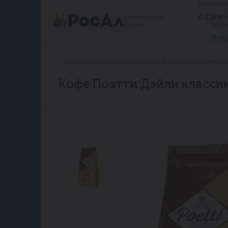
Ваш гор
г. Санк
Твой магазин
у дома
Ваш 
Выб
Главная
Каталог
Продукты
Кофе и чай
Кофе Поэтти Дэ
Кофе Поэтти Дэйли классик 