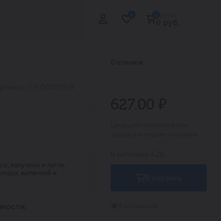
Сумма:
0
0
0 руб.
0 отзывов
ртикул: ГУ-00015149
627.00 ₽
Цена действительна при
заказе в интернет-магазине
В наличии:
426
о, капучино и латте,
олада, выпечкой и
В корзину
В избранное
ности: