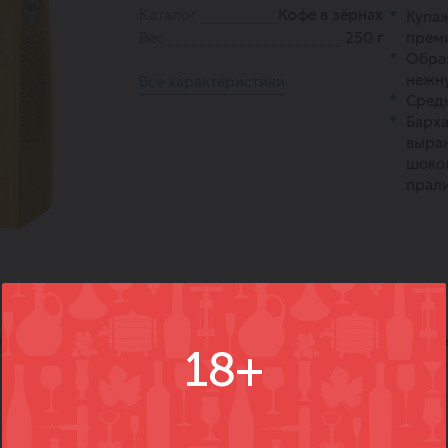
Каталог
Кофе в зёрнах
Купаж
Вес
250 г
преми
Образ
нежн
Все характеристики
Средн
Барха
выра
шокол
прали
)
Вопросы
Где купить
Вм
18+