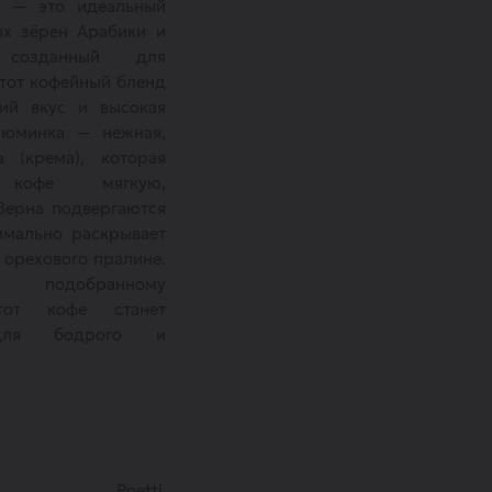
a» — это идеальный
ых зёрен Арабики и
 созданный для
тот кофейный бленд
кий вкус и высокая
изюминка — нежная,
а (крема), которая
 кофе мягкую,
Зерна подвергаются
имально раскрывает
орехового пралине.
о подобранному
тот кофе станет
для бодрого и
Poetti