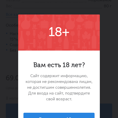
Вес
80 г
Все характеристики
Особенности:
18+
Настоящий пломбир с массовой долей жира
15%.
Содержит натуральную шоколадную крошку.
Без заменителей молочного жира.
Вам есть 18 лет?
-30%
Сайт содержит информацию,
69.00 ₽
99.00 ₽
которая не рекомендована лицам,
не достигшим совершеннолетия.
Цена действительна при заказе в интернет-магазине
Для входа на сайт, подтвердите
В наличии:
0
свой возраст.
В корзину