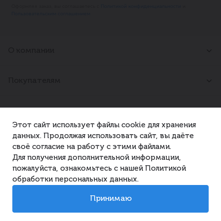
Оформляя заказ, вы соглашаетесь с
Политикой конфиденциальности
и
Пользовательским соглашением
О компании
О нас
Новости
Покупателям
Вакансии
Контакты
Адреса магазинов
Правила
Партнерам
Как сделать резерв
Этот сайт использует файлы cookie для хранения
Корпоративные покупки
данных. Продолжая использовать сайт, вы даёте
Рекламодателям
Контактная информация
своё согласие на работу с этими файлами.
Поставщикам
Арендодателям
Для получения дополнительной информации,
Телефон
пожалуйста, ознакомьтесь с нашей Политикой
© 2026 «РосАл». Все права защищены.
+7 921 350 89 30
обработки персональных данных.
E-mail
Политика конфиденциальности
admin@rosal24.ru
Принимаю
Сделано в
rosal_copy! rosal_copy