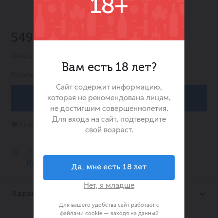
18+
-45%
549.00 ₽
998.00 ₽
Цена действительна при заказе в интернет-магазине
Вам есть 18 лет?
В наличии:
0
Сайт содержит информацию,
которая не рекомендована лицам,
В корзину
не достигшим совершеннолетия.
Для входа на сайт, подтвердите
В избранное
свой возраст.
Забрать Сегодня Бесплатно
Из 0 магазинах
Да, мне есть 18 лет
Нет, я младше
Характеристики
Для вашего удобства сайт работает с
файлами cookie — заходя на данный