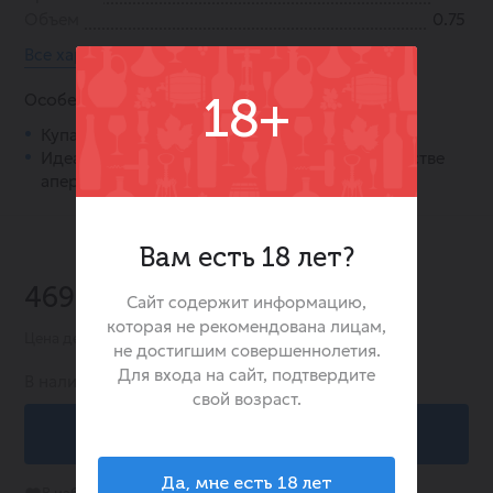
Объем
0.75
Все характеристики
Особенности:
18+
Купаж двух сортов: Виура и Совиньон Блан.
Идеально подходит для легких блюд и в качестве
аперитива.
Вам есть 18 лет?
-30%
469.00 ₽
Сайт содержит информацию,
669.00 ₽
которая не рекомендована лицам,
Цена действительна при заказе в интернет-магазине
не достигшим совершеннолетия.
Для входа на сайт, подтвердите
В наличии:
9
свой возраст.
В корзину
Да, мне есть 18 лет