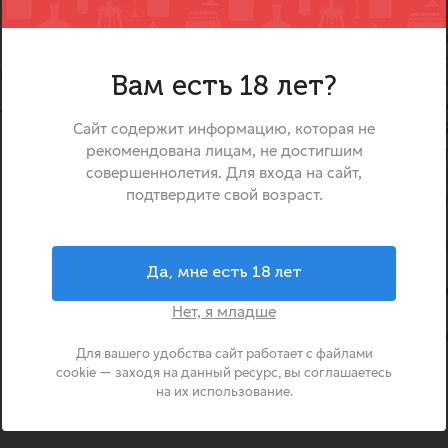
Вода минеральная «Нагутска
ктерной для «семнадцатого»
лечебная хлоридно-гидрокар
оиграющим освежающим
Вам есть 18 лет?
вода, добываемая из глубок
и 47 легендарного Нагутс
енком природной
Сайт содержит информацию, которая не
(Ставропольский край). 
ый Источник - Нагутская №17
рекомендована лицам, не достигшим
минерализации (10,0–14,0
совершеннолетия. Для входа на сайт,
содержанию борной кисло
подтвердите свой возраст.
считается одним из лучших 
вод ессентукского типа.
выраженным целебным э
способствуя нормализации
Да, мне есть 18 лет
поддерживая работу пищева
Нет, я младше
Это выбор тех, кто ценит
качество Кавказских Минера
Для вашего удобства сайт работает с файлами
глотке.
cookie — заходя на данный ресурс, вы соглашаетесь
на их использование.