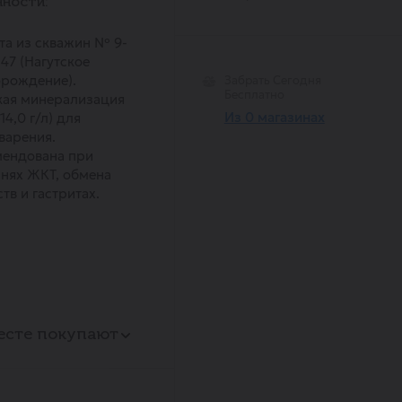
ности:
а из скважин № 9-
 47 (Нагутское
рождение).
Забрать Сегодня
Бесплатно
кая минерализация
Из 0 магазинах
14,0 г/л) для
варения.
мендована при
нях ЖКТ, обмена
тв и гастритах.
есте покупают