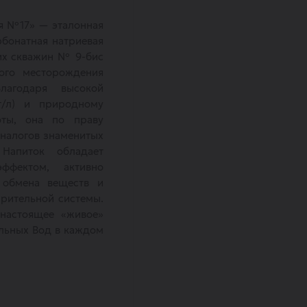
я №17» — эталонная
бонатная натриевая
их скважин № 9-бис
кого месторождения
Благодаря высокой
 г/л) и природному
ты, она по праву
аналогов знаменитых
 Напиток обладает
ффектом, активно
 обмена веществ и
рительной системы.
 настоящее «живое»
льных Вод в каждом