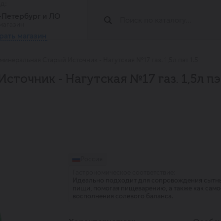
од:
т-Петербург и ЛО
магазин
рать магазин
минеральная Старый Источник - Нагутская №17 газ. 1,5л пэт 1.5
сточник - Нагутская №17 газ. 1,5л п
Россия
Гастрономическое соответствие:
Идеально подходит для сопровождения сытн
пищи, помогая пищеварению, а также как сам
восполнения солевого баланса.