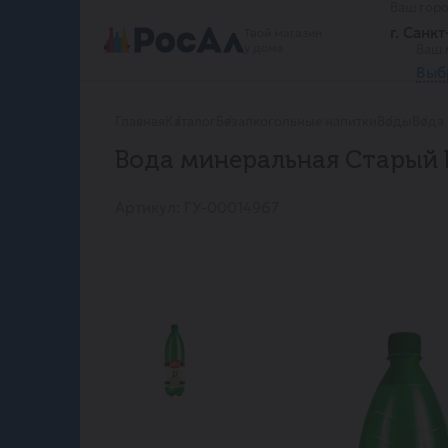
Ваш гор
г. Санк
Твой магазин
у дома
Ваш 
Выб
Главная
Каталог
Безалкогольные напитки
Воды
Вода 
Вода минеральная Старый И
Артикул: ГУ-00014967