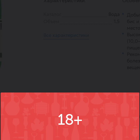
Характеристики:
Особен
Каталог
Вода
Добыт
Объем
1.5
бис и
место
Высо
Все характеристики
(10,0–
пище
Реко
болез
вещес
18+
)
Вопросы
Где купить
Вм