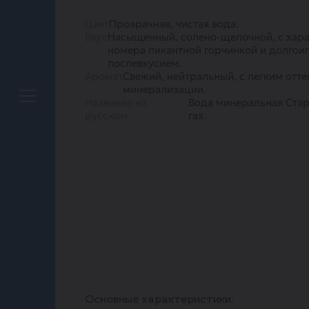
Цвет
Прозрачная, чистая вода.
Вкус
Насыщенный, солено-щелочной, с хара
номера пикантной горчинкой и долг
послевкусием.
Аромат
Свежий, нейтральный, с легким отт
минерализации.
Название на
Вода минеральная Стар
русском
газ.
Основные характеристики: