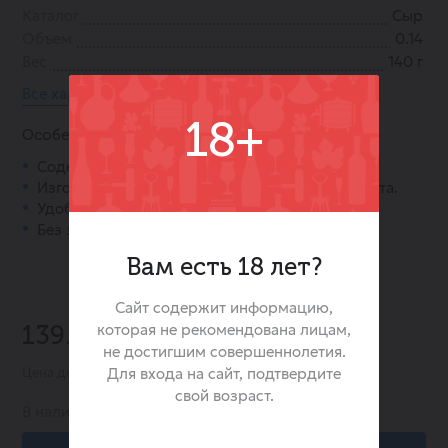
Каталог
Сыр
Объем
0.14
Вес
140 г
Все характеристики
18+
Особенности:
Содержит натуральный башкирский мёд.
Изготовлен из отборного молока высшего сорта.
Удобная сервировочная нарезка.
Без заменителей молочного жира.
Вам есть 18 лет?
Сайт содержит информацию,
-25%
которая не рекомендована лицам,
139.00 ₽
185.00 ₽
не достигшим совершеннолетия.
Для входа на сайт, подтвердите
Цена действительна при заказе в интернет-магазине
свой возраст.
В наличии:
0