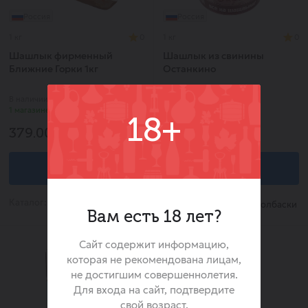
Россия
Россия
1 кг
0
1 кг
0
Шашлык фирменный
Шашлык из свинины
Ближние Горки 1кг
Останкино
В наличии в
В наличии в
1 магазине
1 магазине
18+
379.00 ₽
349.00 ₽
В корзину
В корзину
Каталог:
Каталог:
Шашлык/Колбаски
Шашлык/Колбаски
Вам есть 18 лет?
Сайт содержит информацию,
которая не рекомендована лицам,
не достигшим совершеннолетия.
Для входа на сайт, подтвердите
свой возраст.