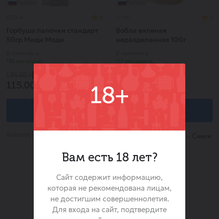
Россия
Россия
0,05 кг
0
0,1 кг
0
Горбуша палочки стандарт
Вобла вяленая
50гр Миди Моди
неразделанная 100г
ВоблаGO
В наличии в
В наличии в
133 магазине
117 магазинах
-15%
-25%
136.00 ₽
132.00 ₽
115.00 ₽
99.00 ₽
18+
В корзину
В корзину
Каталог:
Каталог:
Снеки
Снеки
Вам есть 18 лет?
Сайт содержит информацию,
которая не рекомендована лицам,
не достигшим совершеннолетия.
Для входа на сайт, подтвердите