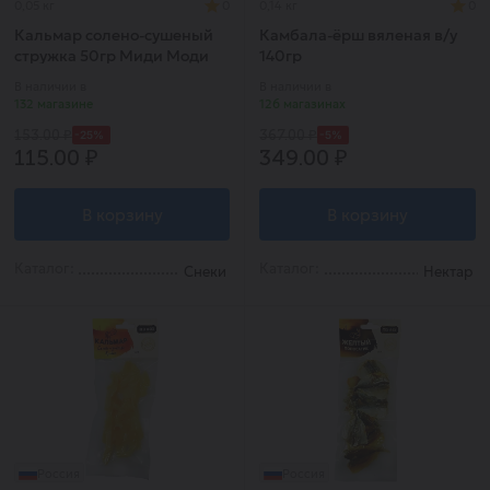
0,05 кг
0
0,14 кг
0
Кальмар солено-сушеный
Камбала-ёрш вяленая в/у
стружка 50гр Миди Моди
140гр
В наличии в
В наличии в
132 магазине
126 магазинах
-25%
-5%
153.00 ₽
367.00 ₽
115.00 ₽
349.00 ₽
В корзину
В корзину
Каталог:
Каталог:
Снеки
Нектар
Россия
Россия