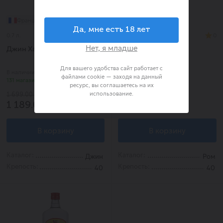
Франция
Франция
Да, мне есть 18 лет
0.7 л.
0
0.7 л.
0
Нет, я младше
Джин Хантинг Лодж
Ром Хантинг Лодж
ориджинал
Для вашего удобства сайт работает с
В наличии в
В наличии в
файлами cookie — заходя на данный
131 магазине
133 магазине
ресурс, вы соглашаетесь на их
использование.
-30%
-25%
1 699.00 ₽
1 675.00 ₽
1 189.00 ₽
1 256.00 ₽
В корзину
В корзину
Каталог:
Каталог:
Джин
Ром
Крепость:
Крепость:
40
40