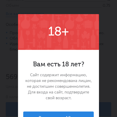
Объем
0.75
Все характеристики
Особенности:
18+
Произведено из винограда сорта Пино Гриджио.
Обладает освежающим полусухим вкусом.
Идеально подходит для летних вечеров и легких
блюд.
Вам есть 18 лет?
-50%
Сайт содержит информацию,
569.00 ₽
1 138.00 ₽
которая не рекомендована лицам,
не достигшим совершеннолетия.
Цена действительна при заказе в интернет-магазине
Для входа на сайт, подтвердите
В наличии:
5
свой возраст.
В корзину