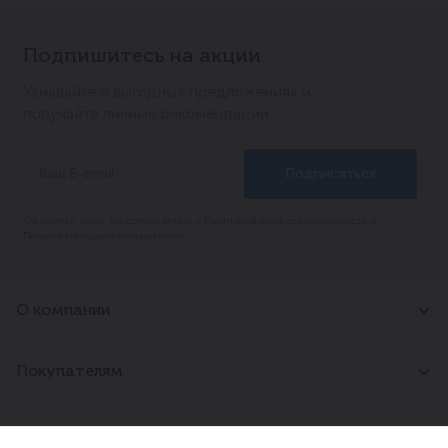
2 звезды
0
Списком
На карте
ценит настоящее качество и стремится к
1 звёзд
0
натуральному питанию.
Подпишитесь на акции
Цвет
Узнавайте о выгодных предложениях и
Белоснежный, чистый молочный цвет.
Написать отзыв
получайте личные рекомендации
Вкус
г. Кингисепп. Воровского18Б
Насыщенный, кисломолочный, с приятной кислинкой
Россия, Кингисепп г, Кингисеппский р-н,
и чистым сливочным послевкусием.
Ленинградская обл, Воровского ул, 18Б
Аромат
В наличии:
8
Лёгкий, свежий, выраженно сливочный аромат.
Оформляя заказ, вы соглашаетесь с
Политикой конфиденциальности
и
Название на русском
Режим работы: Круглосуточно
Пользовательским соглашением
Сметана Домик в деревне 15% БЗМЖ
п. Никольское. Западная 4Б
О компании
Основные характеристики:
Россия, Никольское г, Тосненский р-н,
Каталог
Сметана
Ленинградская обл, Западная ул, 4б
О нас
Страна происхождения
Россия
Новости
Покупателям
В наличии:
4
Вакансии
Объем
0.315
Режим работы: ежедневн. 09:00-22:00
Контакты
Адреса магазинов
Бренд
Домик в Деревне
Правила
Партнерам
Вес
300 г