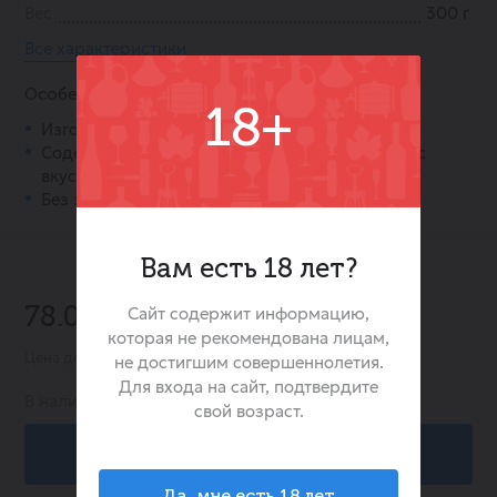
Вес
300 г
Все характеристики
Особенности:
18+
Изготовлена из 100% натуральных сливок.
Содержание жира 15% — оптимальный баланс
вкуса и лёгкости.
Без заменителей молочного жира.
Вам есть 18 лет?
-40%
Сайт содержит информацию,
78.00 ₽
129.00 ₽
которая не рекомендована лицам,
Цена действительна при заказе в интернет-магазине
не достигшим совершеннолетия.
Для входа на сайт, подтвердите
В наличии:
438
свой возраст.
В корзину
Да, мне есть 18 лет