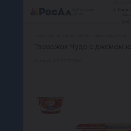
Ваш гор
г. Санк
Твой магазин
у дома
Ваш 
Выб
Главная
Каталог
Продукты
Молочные продукты
Кисл
Творожок Чудо с джемом кл
Артикул: ГУ-00013964