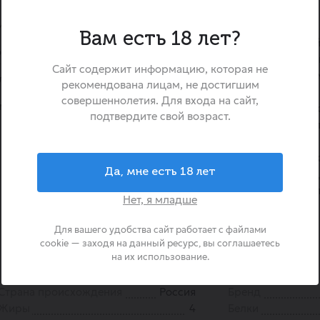
ний — насыщенный красно-
«Чудо» с джемом клубника
Вам есть 18 лет?
это воздушный двухслойный
ожной кислинкой, которая
который сочетает неж
урального ягодного джема.
Сайт содержит информацию, которая не
творожную основу с аро
ладкими нотами свежей
рекомендована лицам, не достигшим
наполнителем. В верхн
совершеннолетия. Для входа на сайт,
м клубника-земляника 4,2 %
творожный мусс, а в ни
подтвердите свой возраст.
ягодный джем из спелой к
земляники с кусочками 
заменителей молочного 
Да, мне есть 18 лет
калорийность делают его и
для быстрого и вкусного зав
Нет, я младше
перекуса в течение дня.
Для вашего удобства сайт работает с файлами
cookie — заходя на данный ресурс, вы соглашаетесь
на их использование.
Страна происхождения
Россия
Бренд
Жиры
4
Белки