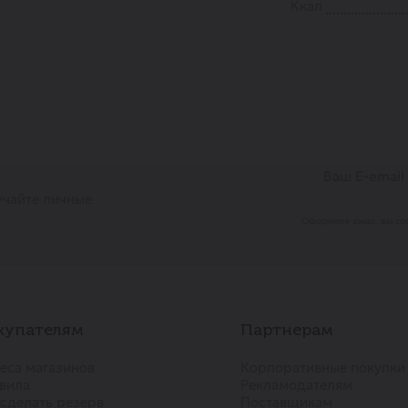
Ккал
учайте личные
Оформляя заказ, вы со
купателям
Партнерам
еса магазинов
Корпоративные покупки
вила
Рекламодателям
 сделать резерв
Поставщикам