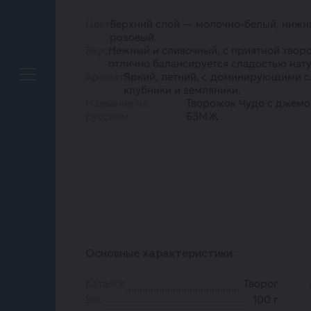
Цвет
Верхний слой — молочно-белый, ниж
розовый.
Вкус
Нежный и сливочный, с приятной твор
отлично балансируется сладостью нат
Аромат
Яркий, летний, с доминирующими с
клубники и земляники.
Название на
Творожок Чудо с джемо
русском
БЗМЖ
Основные характеристики:
Каталог
Творог
Вес
100 г