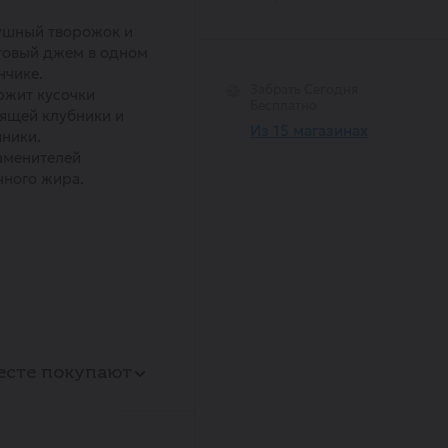
ушный творожок и
товый джем в одном
нчике.
Забрать Сегодня
ржит кусочки
Бесплатно
ящей клубники и
Из 15 магазинах
ники.
аменителей
ного жира.
есте покупают