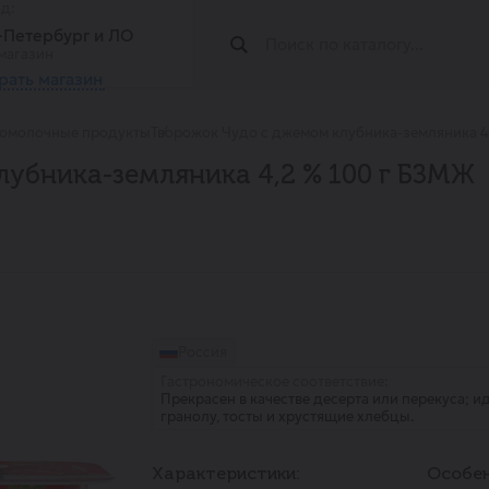
од:
т-Петербург и ЛО
магазин
рать магазин
омолочные продукты
Творожок Чудо с джемом клубника-земляника 4
убника-земляника 4,2 % 100 г БЗМЖ
Россия
Гастрономическое соответствие:
Прекрасен в качестве десерта или перекуса; 
гранолу, тосты и хрустящие хлебцы.
Характеристики:
Особен