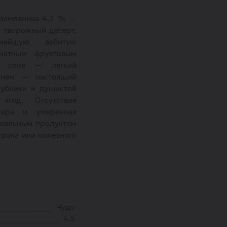
-земляника 4,2 % —
 творожный десерт,
нейшую взбитую
матным фруктовым
ем слое — легкий
жнем — настоящий
лубники и душистой
ягод. Отсутствие
жира и умеренная
деальным продуктом
трака или полезного
Чудо
4.5