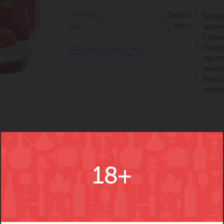
Каталог
Творог
Возд
Вес
100 г
фрук
стака
Соде
Все характеристики
насто
земля
Без з
молоч
18+
)
Вопросы
Где купить
Вм