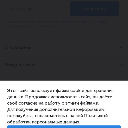
Каталог
Специи
Страна происхождения
Россия
Вес
15 г
Оформляя заказ, вы соглашаетесь с
Политикой конфиденциальности
и
Жиры
0.8
Пользовательским соглашением
Белки
0.9
Углеводы
87
Ккал
359
О компании
О нас
Новости
Покупателям
Вакансии
Контакты
Адреса магазинов
Правила
Партнерам
Как сделать резерв
Этот сайт использует файлы cookie для хранения
Корпоративные покупки
данных. Продолжая использовать сайт, вы даёте
Рекламодателям
Контактная информация
своё согласие на работу с этими файлами.
Поставщикам
Арендодателям
Для получения дополнительной информации,
Телефон
пожалуйста, ознакомьтесь с нашей Политикой
© 2026 «РосАл». Все права защищены.
+7 921 350 89 30
обработки персональных данных.
E-mail
Политика конфиденциальности