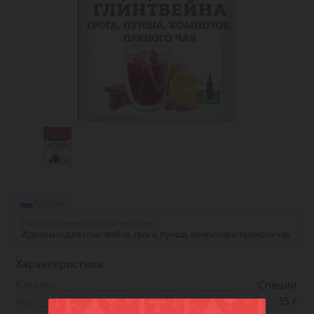
Россия
Гастрономическое соответствие:
Идеально для глинтвейна, грога, пунша, компотов и пряного чая.
Характеристики:
Каталог
Специи
Вес
15 г