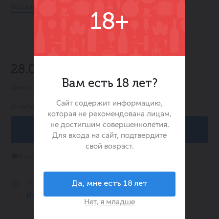
Все характеристики
18+
-42%
28.00 ₽
48.00 ₽
Вам есть 18 лет?
Цена действительна при заказе в интернет-магазине
Сайт содержит информацию,
В наличии:
-3
которая не рекомендована лицам,
не достигшим совершеннолетия.
В корзину
Для входа на сайт, подтвердите
свой возраст.
В избранное
Забрать Сегодня Бесплатно
Да, мне есть 18 лет
Из 0 магазинах
Нет, я младше