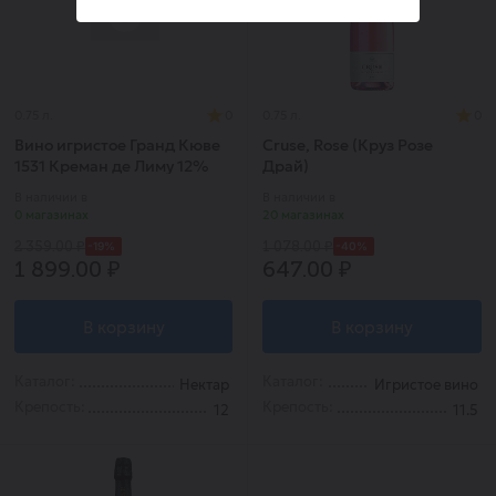
0.75 л.
0
0.75 л.
0
Вино игристое Гранд Кюве
Cruse, Rose (Круз Розе
1531 Креман де Лиму 12%
Драй)
0,75л
В наличии в
В наличии в
0 магазинах
20 магазинах
-19%
-40%
2 359.00 ₽
1 078.00 ₽
1 899.00 ₽
647.00 ₽
В корзину
В корзину
Каталог:
Каталог:
Нектар
Игристое вино
Крепость:
Крепость:
12
11.5