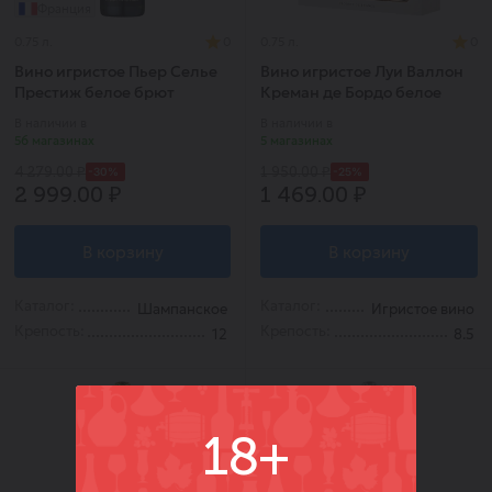
Франция
0.75 л.
0
0.75 л.
0
Вино игристое Пьер Селье
Вино игристое Луи Валлон
Престиж белое брют
Креман де Бордо белое
брют п/у + 2 бокала
В наличии в
В наличии в
56 магазинах
5 магазинах
-30%
-25%
4 279.00 ₽
1 950.00 ₽
2 999.00 ₽
1 469.00 ₽
В корзину
В корзину
Каталог:
Каталог:
Шампанское
Игристое вино
Крепость:
Крепость:
12
8.5
18+