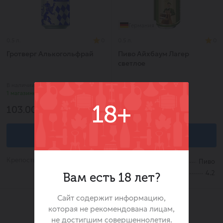
Германия
0.5 л.
0
0.5 л.
0
Гротверг Алькогольфрай
Пиво Айхбаум Лагер
светлое
В наличии в
В наличии в
1 магазине
0 магазинах
18+
103.00 ₽
136.00 ₽
В корзину
В корзину
Крепость:
Каталог:
4.7
Пиво
Крепость:
4.2
Вам есть 18 лет?
Сайт содержит информацию,
которая не рекомендована лицам,
не достигшим совершеннолетия.