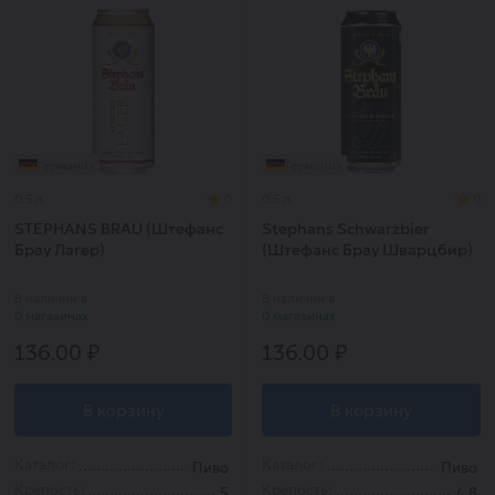
Германия
Германия
0.5 л.
0
0.5 л.
0
STEPHANS BRAU (Штефанс
Stephans Schwarzbier
Брау Лагер)
(Штефанс Брау Шварцбир)
В наличии в
В наличии в
0 магазинах
0 магазинах
136.00 ₽
136.00 ₽
В корзину
В корзину
Каталог:
Каталог:
Пиво
Пиво
Крепость:
Крепость:
5
4.8