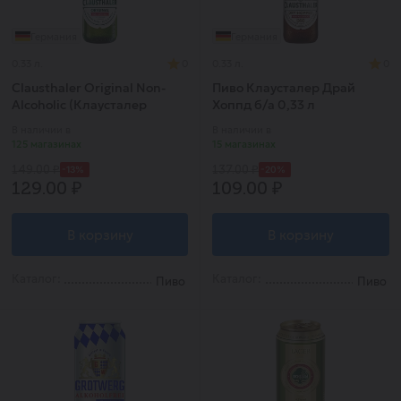
Германия
Германия
0.33 л.
0
0.33 л.
0
Clausthaler Original Non-
Пиво Клаусталер Драй
Alcoholic (Клаусталер
Хоппд б/а 0,33 л
Классик)
В наличии в
В наличии в
125 магазинах
15 магазинах
-13%
-20%
149.00 ₽
137.00 ₽
129.00 ₽
109.00 ₽
В корзину
В корзину
Каталог:
Каталог:
Пиво
Пиво