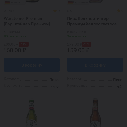
Германия
Германия
0.473 л.
0
0.5 л.
0
Warsteiner Premium
Пиво Вольпертингер
(Варштайнер Премиум)
Премиум Хеллес светлое
4,9% 0,5 ж/б
В наличии в
В наличии в
106 магазинах
24 магазине
-23%
-11%
209.00 ₽
179.00 ₽
160.00 ₽
159.00 ₽
В корзину
В корзину
Каталог:
Каталог:
Пиво
Пиво
Крепость:
Крепость:
4.8
4.9