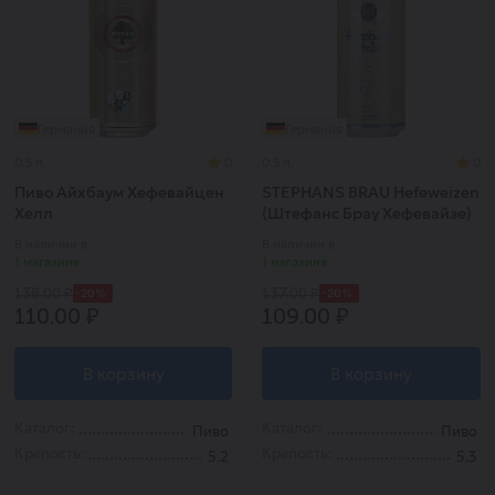
Германия
Германия
0.5 л.
0
0.5 л.
0
Пиво Айхбаум Хефевайцен
STEPHANS BRAU Hefeweizen
Хелл
(Штефанс Брау Хефевайзе)
В наличии в
В наличии в
1 магазине
1 магазине
-20%
-20%
138.00 ₽
137.00 ₽
110.00 ₽
109.00 ₽
В корзину
В корзину
Каталог:
Каталог:
Пиво
Пиво
Крепость:
Крепость:
5.2
5.3