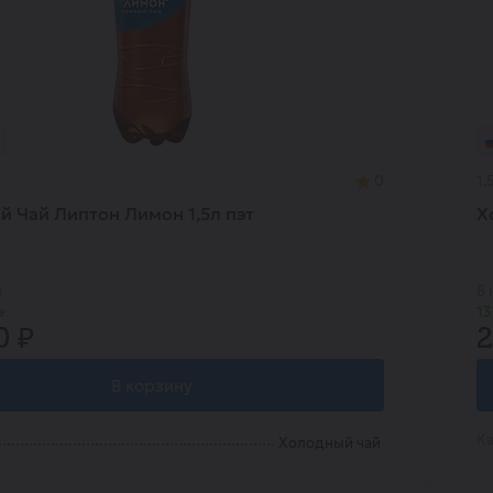
0
1.
 Чай Липтон Лимон 1,5л пэт
Х
в
В 
е
13
0 ₽
2
В корзину
Ка
Холодный чай