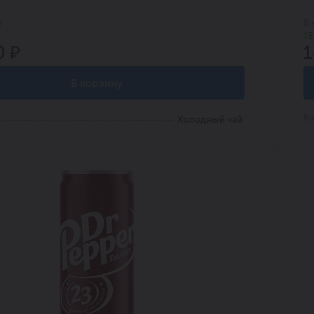
в
В 
13
0 ₽
1
В корзину
Ка
Холодный чай