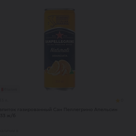
Италия
33 л.
0
апиток газированный Сан Пеллегрино Апельсин
,33 ж/б
наличии в