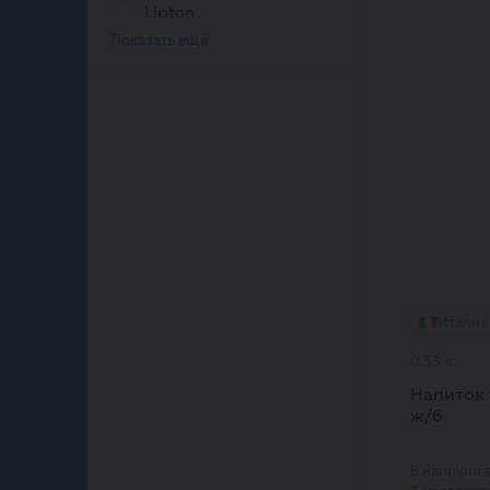
Lipton
Rich
Показать ещё
Святой Источник
Италия
0.33 л.
Напиток 
ж/б
В наличии 