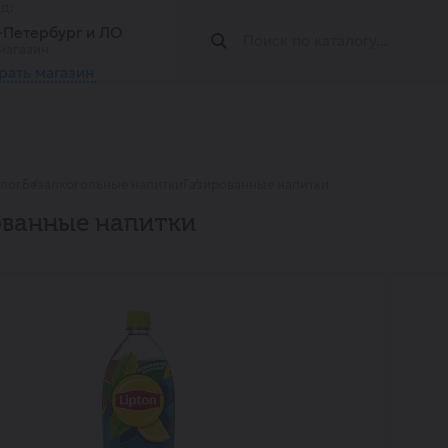
од:
т-Петербург и ЛО
магазин
рать магазин
алог
Безалкогольные напитки
Газированные напитки
ованные напитки