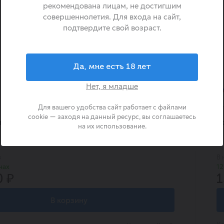
рекомендована лицам, не достигшим
совершеннолетия. Для входа на сайт,
подтвердите свой возраст.
Да, мне есть 18 лет
Нет, я младше
Для вашего удобства сайт работает с файлами
0
1 л
cookie — заходя на данный ресурс, вы соглашаетесь
ый Rich со вкусом Лимона 1л
Ч
на их использование.
в
В 
нах
12
0 ₽
1
В корзину