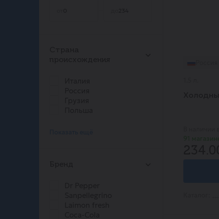
от
до
Страна
происхождения
Россия
Италия
1.5 л.
Россия
Холодный
Грузия
Польша
В наличии 
Показать ещё
91 магазин
234.0
Бренд
Dr Pepper
Sanpellegrino
Каталог:
Laimon fresh
Coca-Cola