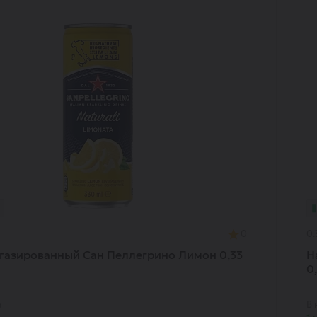
0
0.
газированный Сан Пеллегрино Лимон 0,33
Н
0
в
В 