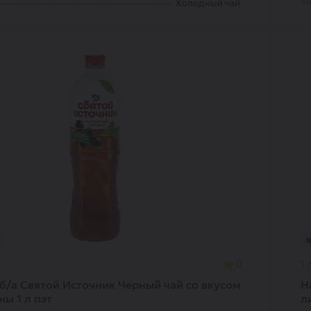
Ка
Холодный чай
0
1 л
б/а Святой Источник Черный чай со вкусом
Н
ы 1 л пэт
л