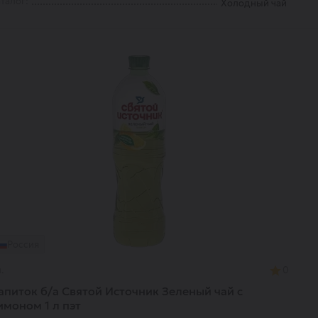
талог:
Холодный чай
Россия
.
0
апиток б/а Святой Источник Зеленый чай с
имоном 1 л пэт