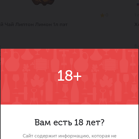
0
1 л
 Чай Липтон Лимон 1л пэт
Х
в
В 
нах
13
0 ₽
1
18+
В корзину
Ка
Холодный чай
Вам есть 18 лет?
Сайт содержит информацию, которая не