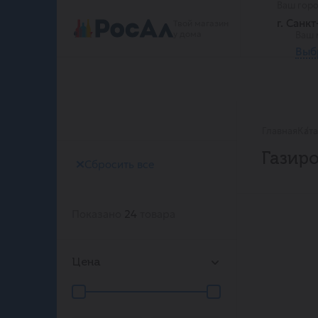
Ваш гор
г. Санк
Твой магазин
у дома
Ваш 
Выб
Главная
Кат
Газир
Сбросить все
Показано
24
товара
Цена