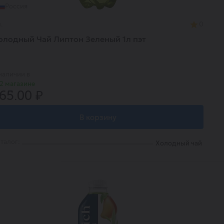
Россия
.
0
олодный Чай Липтон Зеленый 1л пэт
наличии в
2 магазине
65.00 ₽
В корзину
талог:
Холодный чай