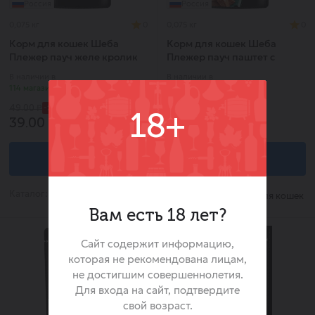
Россия
Россия
0,075 кг
0
0,075 кг
0
Корм для кошек Шеба
Корм для кошек Шеба
Плежер пауч желе кролик
Плежер пауч паштет с
75г
лососем 75г
В наличии в
В наличии в
114 магазинах
122 магазине
-20%
-20%
49.00 ₽
49.00 ₽
18+
39.00 ₽
39.00 ₽
В корзину
В корзину
Каталог:
Каталог:
Корм для кошек
Корм для кошек
Вам есть 18 лет?
Сайт содержит информацию,
которая не рекомендована лицам,
не достигшим совершеннолетия.
Для входа на сайт, подтвердите
свой возраст.