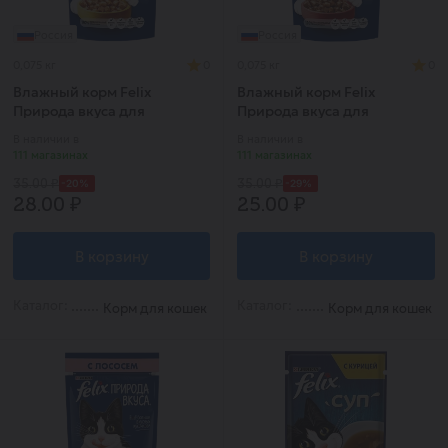
Россия
Россия
0,075 кг
0
0,075 кг
0
Влажный корм Felix
Влажный корм Felix
Природа вкуса для
Природа вкуса для
взрослых кошек, с курицей
взрослых кошек, с
В наличии в
В наличии в
в соусе 75 г
говядиной в соусе 75 г
111 магазинах
111 магазинах
-20%
-29%
35.00 ₽
35.00 ₽
28.00 ₽
25.00 ₽
В корзину
В корзину
Каталог:
Каталог:
Корм для кошек
Корм для кошек