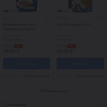
Россия
Россия
0,075 кг
0
0,048 кг
0
Влажный корм Felix
Суп Felix курица 48г
Природа вкуса для
взрослых кошек, с лососем
В наличии в
В наличии в
в соусе 75 г
110 магазинах
32 магазине
-20%
-24%
35.00 ₽
33.00 ₽
28.00 ₽
25.00 ₽
В корзину
В корзину
Каталог:
Каталог:
Корм для кошек
Корм для кошек
Показать еще
О компании