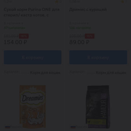
0,2 кг
0
0,06 кг
0
Сухой корм Purina ONE для
Дримис с курицей
стерил/ кастр котов, с
высоким содержанием
В наличии в
В наличии в
лосося 200г
87 магазинах
104 магазине
-15%
-15%
181.00 ₽
105.00 ₽
154.00 ₽
89.00 ₽
В корзину
В корзину
Каталог:
Каталог:
Корм для кошек
Корм для кошек
Россия
Россия