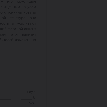
 – это хрустящие
асыщенным вкусом
ного тонкими нотами
ной текстуре они
ность и усиливают
кий морской акцент
лают этот вариант
бителей изысканных
Lay's
6
520