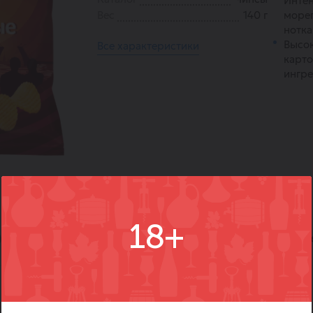
Интен
Вес
140 г
море
нотка
Высо
Все характеристики
карто
ингре
18+
)
Вопросы
Где купить
Вм