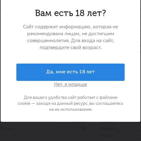
Lay’s Рифлёные Лобстер
ра, лёгкой пикантности и
картофельные чипсы с н
Вам есть 18 лет?
сочного лобстера, дополнен
ами пряных специй.
специй. Благодаря рифлё
 Лобстер
Сайт содержит информацию, которая не
приобретают особую плот
рекомендована лицам, не достигшим
ощущение глубины вкуса. Яр
совершеннолетия. Для входа на сайт,
и умеренная пряность де
подтвердите свой возраст.
идеальным выбором для лю
закусок.
Да, мне есть 18 лет
подразделение международной
йших мировых производителей
Нет, я младше
Для вашего удобства сайт работает с файлами
cookie — заходя на данный ресурс, вы соглашаетесь
на их использование.
Страна происхождения
Россия
Бренд
Жиры
32
Белки
Ккал