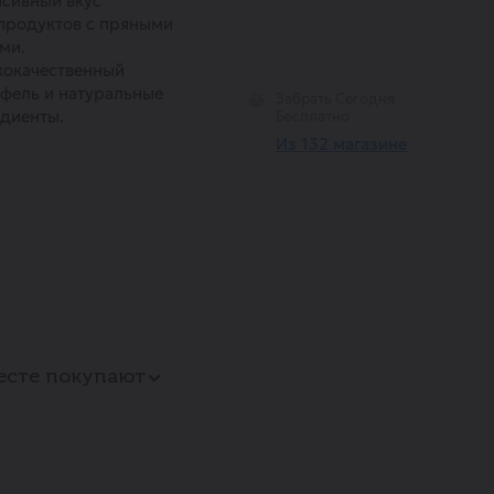
сивный вкус
продуктов с пряными
ми.
кокачественный
фель и натуральные
Забрать Сегодня
диенты.
Бесплатно
Из 132 магазине
есте покупают