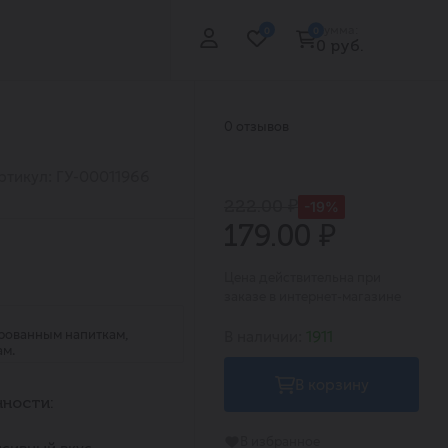
Сумма:
0
0
0 руб.
0 отзывов
ртикул: ГУ-00011966
222.00 ₽
-19%
179.00 ₽
Цена действительна при
заказе в интернет-магазине
рованным напиткам,
В наличии:
1911
ам.
В корзину
ности:
В избранное