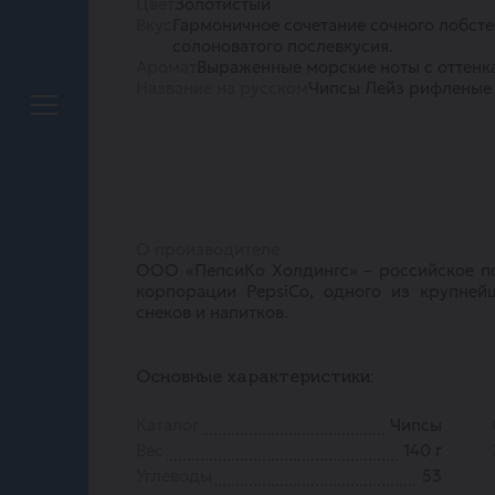
Цвет
Золотистый
Вкус
Гармоничное сочетание сочного лобсте
солоноватого послевкусия.
Аромат
Выраженные морские ноты с оттенк
Название на русском
Чипсы Лейз рифленые
О производителе
ООО «ПепсиКо Холдингс» – российское 
корпорации PepsiCo, одного из крупне
снеков и напитков.
Основные характеристики:
Каталог
Чипсы
Вес
140 г
Углеводы
53