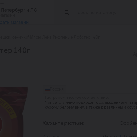
од:
т-Петербург и ЛО
магазин
рать магазин
решки, семечки
Чипсы Лейз Рифленые Лобстер 140г
тер 140г
А
Россия
Гастрономическое соответствие:
Чипсы отлично подходят к охлаждённым гази
сухому белому вину, а также к различным соус
Характеристики:
Особен
Каталог
Чипсы