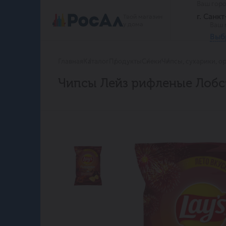
Ваш гор
г. Санк
Твой магазин
у дома
Ваш 
Выб
Главная
Каталог
Продукты
Снеки
Чипсы, сухарики, о
Чипсы Лейз рифленые Лобс