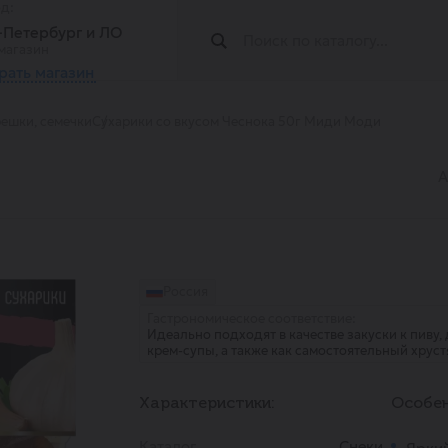
од:
т-Петербург и ЛО
магазин
рать магазин
решки, семечки
Сухарики со вкусом Чеснока 50г Миди Моди
А
Россия
Гастрономическое соответствие:
Идеально подходят в качестве закуски к пиву,
крем-супы, а также как самостоятельный хрус
Характеристики:
Особен
Каталог
Снеки