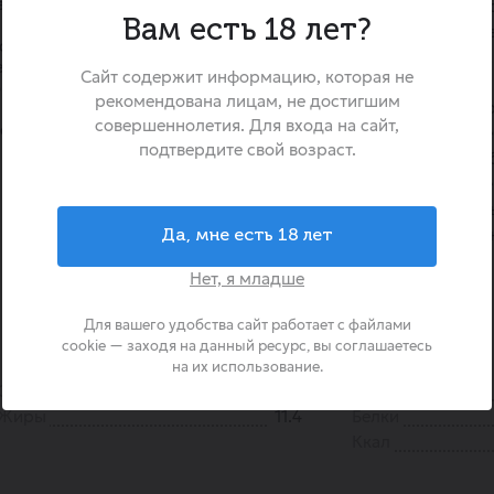
вет с видимыми вкраплениями
«Midi Modi» со вкусом Чесн
Вам есть 18 лет?
сухарики, изготовленные и
снока, гармонично
хлеба по оригинальной тех
еренной солёностью.
Сайт содержит информацию, которая не
особому методу сушки
ат чеснока с легкими
рекомендована лицам, не достигшим
аппетитный чесночный а
совершеннолетия. Для входа на сайт,
еснока Миди Моди
легкими, нежирными. Не
подтвердите свой возраст.
идеально подходит для б
просмотра кино или добавлен
Попробуйте этот пикантн
удивит вас насыщенным в
Да, мне есть 18 лет
текстурой!
Нет, я младше
Для вашего удобства сайт работает с файлами
cookie — заходя на данный ресурс, вы соглашаетесь
на их использование.
Страна происхождения
Россия
Бренд
Жиры
11.4
Белки
Ккал