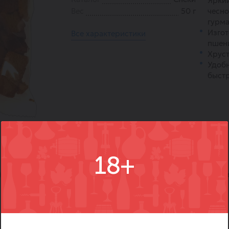
Яркий
Вес
50 г
чесно
гурма
Изгот
Все характеристики
пшени
Хруст
Удобн
быстр
18+
)
Вопросы
Где купить
Вм