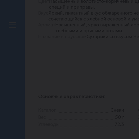
Цвет
Насыщенный золотисто-коричневый ц
специй и приправы.
Вкус
Яркий, пикантный вкус обжаренного че
сочетающийся с хлебной основой и ум
Аромат
Насыщенный, ярко выраженный аром
хлебными и пряными нотами.
Название на русском
Сухарики со вкусом Ч
Основные характеристики:
Каталог
Снеки
Вес
50 г
Углеводы
72.3