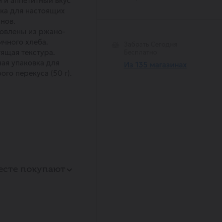
 и аппетитный вкус
ка для настоящих
нов.
овлены из ржано-
чного хлеба.
Забрать Сегодня
ящая текстура.
Бесплатно
ая упаковка для
Из 135 магазинах
ого перекуса (50 г).
есте покупают