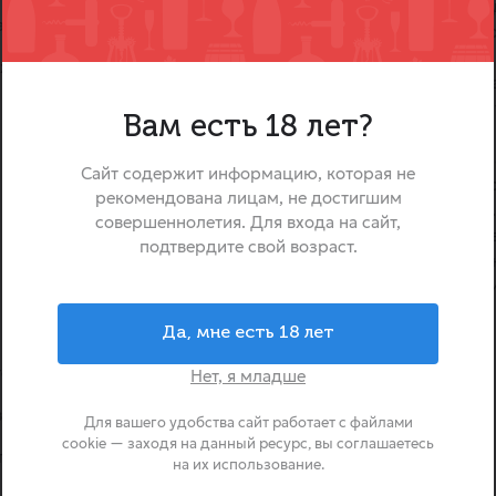
Barrister Pink — стильный я
ами клубники, можжевельника
вкусом и ярким аромат
классической лондонской 
ежих ягод, можжевеловой
основе — спирт высшего ка
композиция трав и прянос
Вам есть 18 лет?
натуральных экстрактов 
смородины и клюквы. На
Сайт содержит информацию, которая не
лёгкой сладостью, сбаланси
рекомендована лицам, не достигшим
и фруктовым послевкусием
совершеннолетия. Для входа на сайт,
розовому цвету и лёгкому
подтвердите свой возраст.
джин идеально подойдёт как
и для употребления в чисто
тоником.
Да, мне есть 18 лет
елей алкогольных напитков в
Нет, я младше
 премиальных водок, джинов,
 1995 году в Санкт-Петербурге
Для вашего удобства сайт работает с файлами
ебя как производитель
cookie — заходя на данный ресурс, вы соглашаетесь
его традиционные рецептуры и
на их использование.