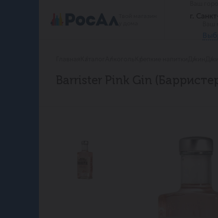
Ваш гор
г. Санк
Твой магазин
у дома
Ваш 
Выб
Главная
Каталог
Алкоголь
Крепкие напитки
Джин
Джи
Barrister Pink Gin (Барристе