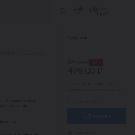
Сумма:
0
0
0 руб.
0 отзывов
ртикул: ГУ-00012764
574.00 ₽
-17%
479.00 ₽
Цена действительна при
заказе в интернет-магазине
и, лёгкими сырами,
В наличии:
36
русов и тоника.
В корзину
ности:
В избранное