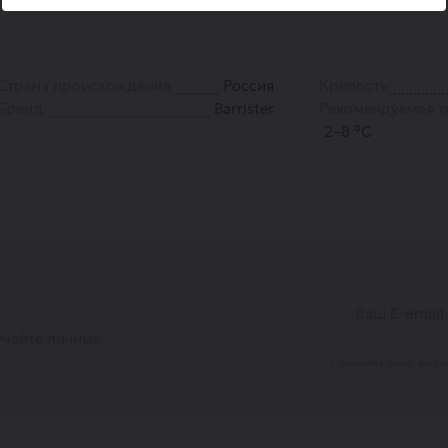
Страна происхождения
Россия
Крепость
Бренд
Barrister
Рекомендуемая т
2–8 °С
учайте личные
Оформляя заказ, вы со