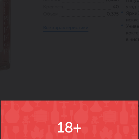
Натур
Крепость
40
ягод 
Яркий
Объем
0.375
искус
Униве
Все характеристики
кокте
в чис
)
Вопросы
Где купить
Вм
18+