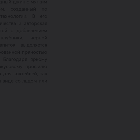
годный джин с мягким
ом, созданный по
технологии. В его
чества и авторская
тей с добавлением
клубники, черной
питок выделяется
рованной пряностью
. Благодаря яркому
 вкусовому профилю
 для коктейлей, так
м виде со льдом или