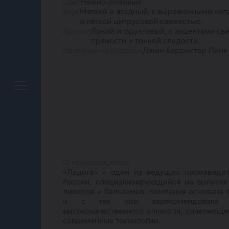
Цвет
Нежно-розовый
Вкус
Мягкий и ягодный, с выраженными нот
и лёгкой цитрусовой свежестью.
Аромат
Яркий и фруктовый, с акцентами св
пряности и тонкой сладости.
Название на русском
Джин Барристер Пинк
О производителе
«Ладога» – один из ведущих производит
России, специализирующийся на выпуске
ликеров и бальзамов. Компания основана в
и с тех пор зарекомендовала с
высококачественного алкоголя, сочетающ
современные технологии.