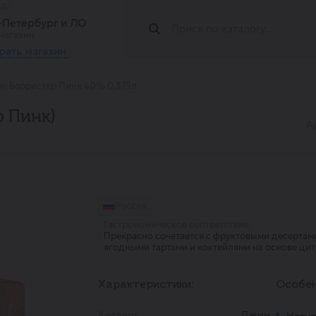
од:
т-Петербург и ЛО
магазин
рать магазин
н Барристер Пинк 40% 0,375л
р Пинк)
А
Россия
Гастрономическое соответствие:
Прекрасно сочетается с фруктовыми десертам
ягодными тартами и коктейлями на основе цит
Характеристики:
Особен
Каталог
Джин