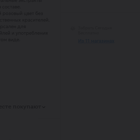
альные экстракты
в составе.
 розовый цвет без
ственных красителей.
рсален для
Забрать Сегодня
йлей и употребления
Бесплатно
том виде.
Из 11 магазинах
есте покупают