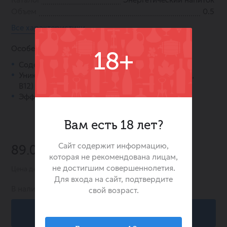
Объем
0.5
Все характеристики
Особенности:
18+
Содержит L-теанин.
Уникальный комплекс витаминов группы В (В6,
В12) и С.
Эффективная комбинация кофеина и таурина.
Вам есть 18 лет?
-10%
Сайт содержит информацию,
89.00 ₽
99.00 ₽
которая не рекомендована лицам,
не достигшим совершеннолетия.
Цена действительна при заказе в интернет-магазине
Для входа на сайт, подтвердите
В наличии:
851
свой возраст.
В корзину