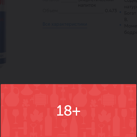
Содер
напиток
натур
Объем
0.473
Богат
B.
Все характеристики
Моме
бодро
)
Вопросы
Где купить
Вм
18+