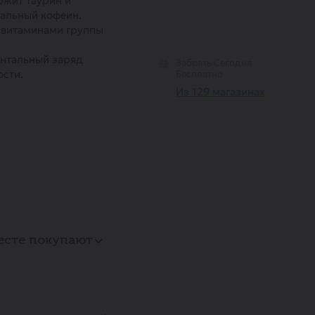
жит таурин и
альный кофеин.
 витаминами группы
нтальный заряд
Забрать Сегодня
сти.
Бесплатно
Из 129 магазинах
есте покупают