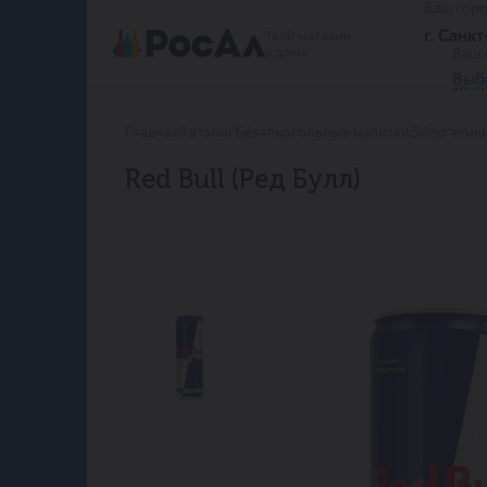
Ваш гор
г. Санк
Твой магазин
у дома
Ваш 
Выб
Главная
Каталог
Безалкогольные напитки
Энергетик
Red Bull (Ред Булл)