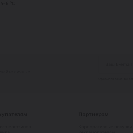
4–6 °С
учайте личные
Оформляя заказ, вы со
купателям
Партнерам
еса магазинов
Корпоративные покупки
вила
Рекламодателям