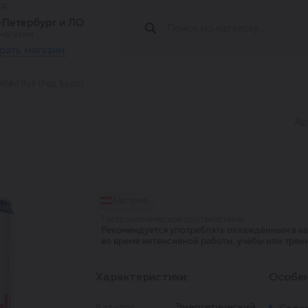
од:
т-Петербург и ЛО
магазин
рать магазин
и
Red Bull (Ред Булл)
Ар
Австрия
Гастрономическое соответствие:
Рекомендуется употреблять охлаждённым в ка
во время интенсивной работы, учёбы или трен
Характеристики:
Особен
Каталог
Энергетический