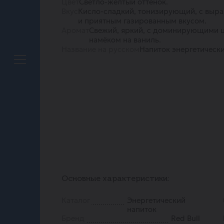
Цвет
Светло-жёлтый оттенок.
Вкус
Кисло-сладкий, тонизирующий, с вы
и приятным газированным вкусом.
Аромат
Свежий, яркий, с доминирующими ц
намёком на ваниль.
Название на русском
Напиток энергетическ
Основные характеристики:
Каталог
Энергетический
напиток
Бренд
Red Bull