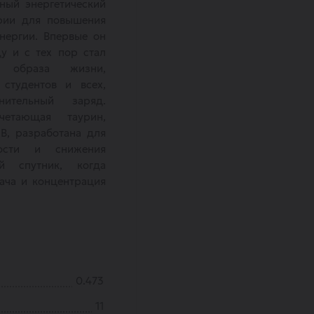
ный энергетический
трии для повышения
нергии. Впервые он
у и с тех пор стал
о образа жизни,
 студентов и всех,
ительный заряд.
четающая таурин,
B, разработана для
ности и снижения
й спутник, когда
ача и концентрация
0.473
11