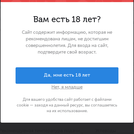
«Red Bull» — это оригиналь
раженным фруктовым профилем
напиток, созданный в Авс
концентрации и придания э
итрусовыми нотами и лёгким
Вам есть 18 лет?
был представлен в 1987 год
синонимом динамичног
ий Ред Булл
Сайт содержит информацию, которая не
поддерживая спортсменов,
рекомендована лицам, не достигшим
кому необходим дополн
совершеннолетия. Для входа на сайт,
Уникальная формула, со
подтвердите свой возраст.
кофеин и витамины группы 
улучшения работоспособ
усталости. Это идеальны
Да, мне есть 18 лет
требуется максимальная отд
внимания.
Нет, я младше
Для вашего удобства сайт работает с файлами
cookie — заходя на данный ресурс, вы соглашаетесь
на их использование.
Страна происхождения
Австрия
Объем
Рекомендуемая температура подачи
Углеводы