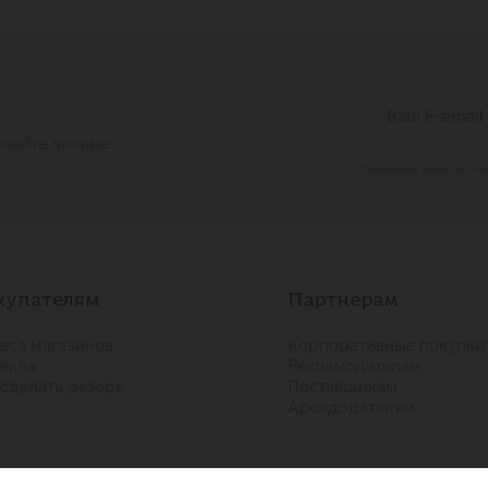
учайте личные
Оформляя заказ, вы со
купателям
Партнерам
еса магазинов
Корпоративные покупки
вила
Рекламодателям
 сделать резерв
Поставщикам
Арендодателям