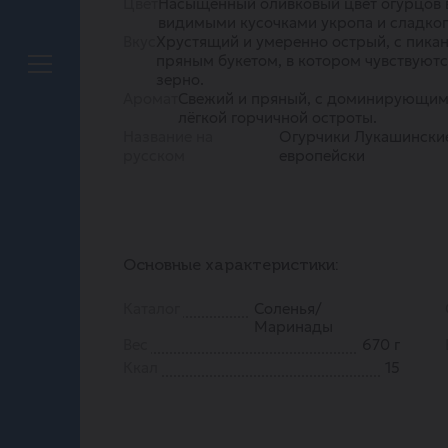
Цвет
Насыщенный оливковый цвет огурцов 
видимыми кусочками укропа и сладког
Вкус
Хрустящий и умеренно острый, с пика
пряным букетом, в котором чувствуютс
зерно.
Аромат
Свежий и пряный, с доминирующими
лёгкой горчичной остроты.
Название на
Огурчики Лукашински
русском
европейски
Основные характеристики:
Каталог
Соленья/
Маринады
Вес
670 г
Ккал
15