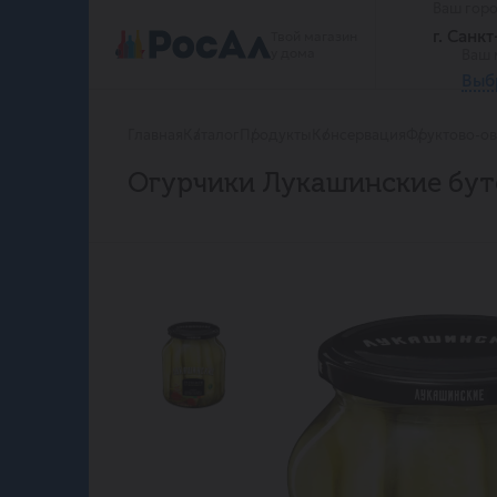
Ваш гор
г. Санк
Твой магазин
у дома
Ваш 
Выб
Главная
Каталог
Продукты
Консервация
Фруктово-о
Огурчики Лукашинские бут