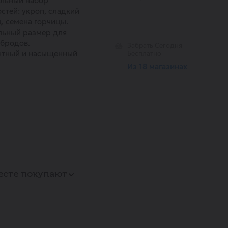
альный набор
стей: укроп, сладкий
, семена горчицы.
льный размер для
бродов.
Забрать Сегодня
нтный и насыщенный
Бесплатно
Из 18 магазинах
есте покупают