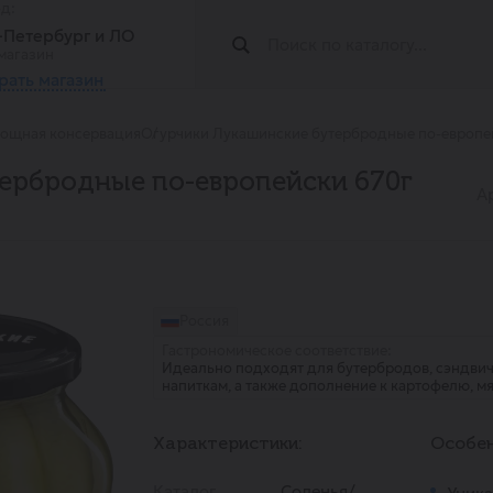
од:
т-Петербург и ЛО
магазин
рать магазин
вощная консервация
Огурчики Лукашинские бутербродные по-европе
ербродные по-европейски 670г
А
Россия
Гастрономическое соответствие:
Идеально подходят для бутербродов, сэндвиче
напиткам, а также дополнение к картофелю, мя
Характеристики:
Особен
Каталог
Соленья/