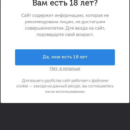
в прозрачном маринаде с
«Лукашинские» Бутербро
Вам есть 18 лет?
о перца.
огурчики, приготовленные
нтной кислинкой и сложным
европейскому рецепту с д
Сайт содержит информацию, которая не
я сладость перца и горчичное
рекомендована лицам, не достигшим
сладкого перца и семян гор
совершеннолетия. Для входа на сайт,
этого рецепта кроется в га
 нотами маринада, укропа и
подтвердите свой возраст.
пряностей, которые дела
е бутербродные по-
насыщенным и ярким. Иде
создания закусок и сэндвичей
пикантного дополнения к ос
Да, мне есть 18 лет
Нет, я младше
Для вашего удобства сайт работает с файлами
cookie — заходя на данный ресурс, вы соглашаетесь
Страна происхождения
Россия
Бренд
на их использование.
Белки
0.4
Углеводы