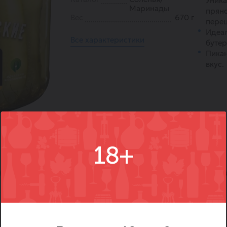
Уник
Маринады
пряно
Вес
670 г
перец
Идеа
Все характеристики
бутер
Пика
вкус.
18+
)
Вопросы
Где купить
Вм