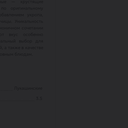
дные — хрустящие
 по оригинальному
обавлением укропа,
чицы. Уникальность
рмоничном сочетании
ют вкус особенно
альный выбор для
, а также в качестве
новным блюдам.
Лукашинские
3.5