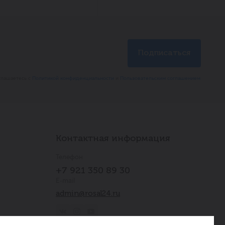
глашаетесь с
Политикой конфиденциальности
и
Пользовательским соглашением
Контактная информация
Телефон
+7 921 350 89 30
E-mail
admin@rosal24.ru