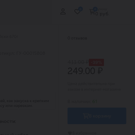
Сумма:
0
0
0 руб.
йски 670г
0 отзывов
ртикул: ГУ-00015808
411.00 ₽
-39%
249.00 ₽
Цена действительна при
заказе в интернет-магазине
й, как закуска к крепким
В наличии:
61
су или нарезкам.
В корзину
ности:
В избранное