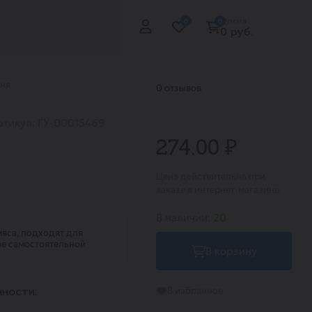
Сумма:
0
0
0 руб.
аня
0 отзывов
ртикул: ГУ-00015469
274.00 ₽
Цена действительна при
заказе в интернет-магазине
В наличии:
20
яса, подходят для
тве самостоятельной
В корзину
В избранное
ности: