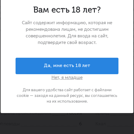
Огурчики маринованные Вос
о-сладкий, с фирменным
— это оригинальная зак
Вам есть 18 лет?
сием специй.
характером, созданная дл
нока, укропа и характерным
вкусов. Секрет их попул
Сайт содержит информацию, которая не
рекомендована лицам, не достигшим
особом маринаде с добав
ые Восточные Дядя Ваня
совершеннолетия. Для входа на сайт,
специй, который придаёт 
подтвердите свой возраст.
азиатскую нотку. Хрустящи
размера выращены на с
компании в южных регио
продукт станет ярким 
Да, мне есть 18 лет
праздничном столе, так и
Нет, я младше
современных блюд.
Для вашего удобства сайт работает с файлами
cookie — заходя на данный ресурс, вы соглашаетесь
на их использование.
Страна происхождения
Россия
Бренд
Углеводы
6
Ккал