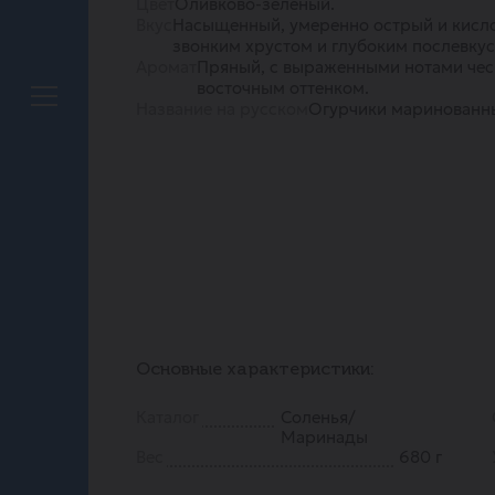
Цвет
Оливково-зелёный.
Вкус
Насыщенный, умеренно острый и кисл
звонким хрустом и глубоким послевку
Аромат
Пряный, с выраженными нотами чес
восточным оттенком.
Название на русском
Огурчики маринованн
Основные характеристики:
Каталог
Соленья/
Маринады
Вес
680 г