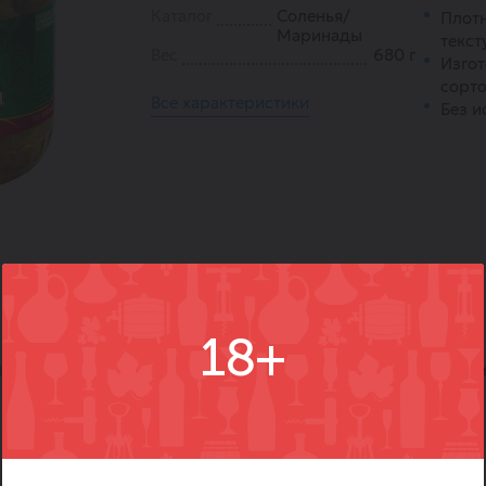
Каталог
Соленья/
Плотн
Маринады
текст
Вес
680 г
Изгот
сорто
Все характеристики
Без и
18+
)
Вопросы
Где купить
Вм