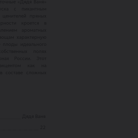
точные «Дядя Ваня»
уска с пикантным
я ценителей пряных
ярности кроется в
лением ароматных
овощам характерную
е плоды идеального
обственных полях
нах России. Этот
акцентом как на
 в составе сложных
Дядя Ваня
22