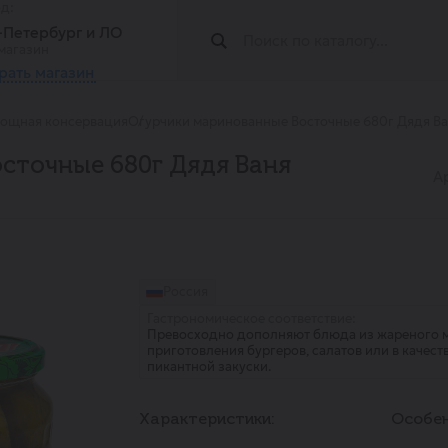
од:
т-Петербург и ЛО
магазин
рать магазин
вощная консервация
Огурчики маринованные Восточные 680г Дядя В
сточные 680г Дядя Ваня
А
Россия
Гастрономическое соответствие:
Превосходно дополняют блюда из жареного м
приготовления бургеров, салатов или в качес
пикантной закуски.
Характеристики:
Особен