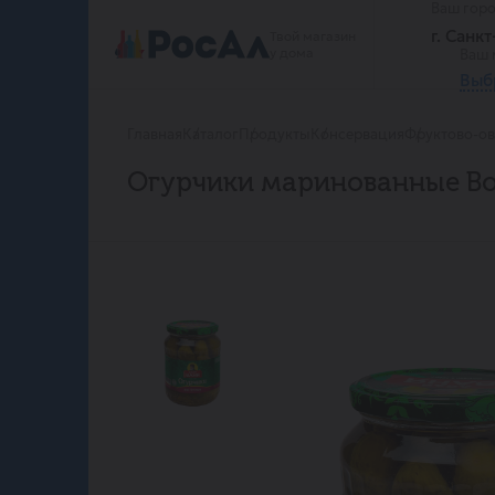
Ваш гор
г. Санк
Твой магазин
у дома
Ваш 
Выб
Главная
Каталог
Продукты
Консервация
Фруктово-о
Огурчики маринованные Во