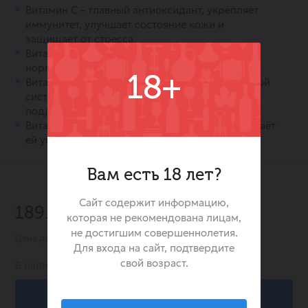
Витамин C – главный антиоксидант, укрепляет
иммунитет, улучшает состояние кожи и
защищает от стресса
Витамин K – поддерживает здоровье костей и
нормализует свертываемость крови.
18+
Витамины группы B (B6, B9) – помогают нервной
системе, улучшают обмен веществ и
поддерживают работу мозга.
Витамин E – борется со старением кожи, придаёт
ей упругость и сияние.
Вам есть 18 лет?
Сайт содержит информацию,
189.00 ₽
которая не рекомендована лицам,
не достигшим совершеннолетия.
Цена действительна при заказе в интернет-магазине
Для входа на сайт, подтвердите
свой возраст.
В наличии:
70
В корзину