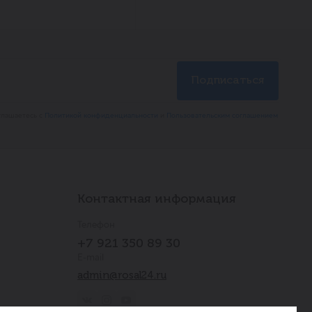
глашаетесь с
Политикой конфиденциальности
и
Пользовательским соглашением
Контактная информация
Телефон
+7 921 350 89 30
E-mail
admin@rosal24.ru