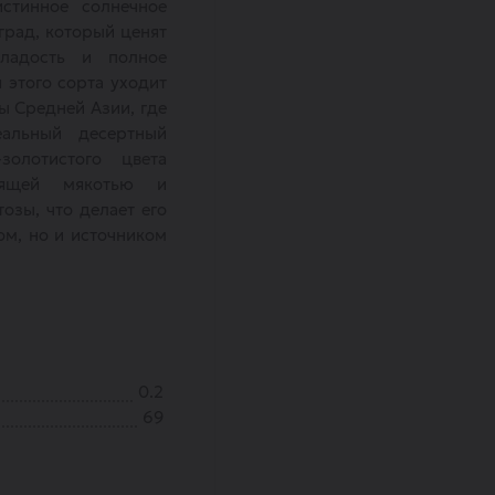
тинное солнечное
град, который ценят
ладость и полное
я этого сорта уходит
ы Средней Азии, где
альный десертный
золотистого цвета
тящей мякотью и
зы, что делает его
ом, но и источником
0.2
69