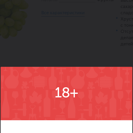
Высо
сахар
Все характеристики
сладо
Хруст
с тон
Отсут
делае
детей
18+
)
Вопросы
Где купить
Вм