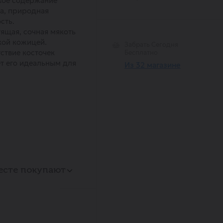
кое содержание
а, природная
сть.
ящая, сочная мякоть
кой кожицей.
Забрать Сегодня
ствие косточек
Бесплатно
т его идеальным для
Из 32 магазине
есте покупают