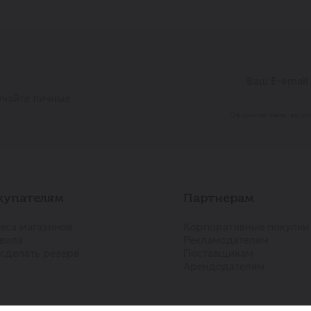
учайте личные
Оформляя заказ, вы со
купателям
Партнерам
еса магазинов
Корпоративные покупки
вила
Рекламодателям
 сделать резерв
Поставщикам
Арендодателям