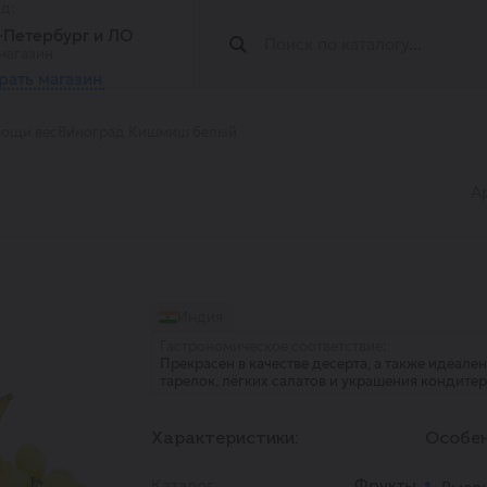
од:
т-Петербург и ЛО
магазин
рать магазин
ощи вес
Виноград Кишмиш белый
А
Индия
Гастрономическое соответствие:
Прекрасен в качестве десерта, а также идеал
тарелок, лёгких салатов и украшения кондите
Характеристики:
Особен
Каталог
Фрукты