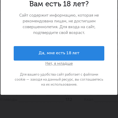
щенный золотисто-янтарный
«Кишмиш белый» — это ис
Вам есть 18 лет?
наслаждение, столовый вино
стящей мякотью, без вяжущих
за его исключительную с
Сайт содержит информацию, которая не
отсутствие косточек. Истори
довыми нотами и лёгким
рекомендована лицам, не достигшим
корнями в солнечные регион
совершеннолетия. Для входа на сайт,
лый
он был выведен как иде
подтвердите свой возраст.
виноград. Ягоды янтарно-
обладают нежной, хрус
высоким содержанием фрукто
Да, мне есть 18 лет
не только вкусным лакомств
быстрой энергии.
Нет, я младше
Для вашего удобства сайт работает с файлами
cookie — заходя на данный ресурс, вы соглашаетесь
на их использование.
Страна происхождения
Индия
Жиры
Углеводы
17.2
Ккал