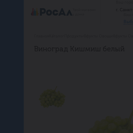
Ваш гор
г. Санк
Твой магазин
у дома
Ваш 
Выб
Главная
Каталог
Продукты
Фрукты Овощи
Фрукты Ов
Виноград Кишмиш белый