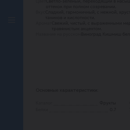
Цвет
Светло-зелёный, переходящий в насы
оттенок при полном созревании.
Вкус
Сладкий, гармоничный, с нежной, хру
танинов и кислотности.
Аромат
Свежий, чистый, с выраженными ме
травянистым акцентом.
Название на русском
Виноград Кишмиш бе
Основные характеристики:
Каталог
Фрукты
Белки
0.7