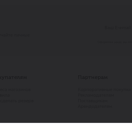
учайте личные
Оформляя заказ, вы со
купателям
Партнерам
еса магазинов
Корпоративные покупки
вила
Рекламодателям
 сделать резерв
Поставщикам
Арендодателям