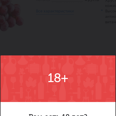
Хруст
кожи
Все характеристики
Высо
антио
витам
18+
)
Вопросы
Где купить
Вм