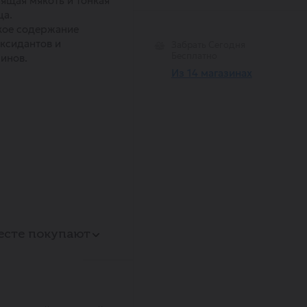
ящая мякоть и тонкая
ца.
кое содержание
ксидантов и
Забрать Сегодня
Бесплатно
инов.
Из 14 магазинах
есте покупают