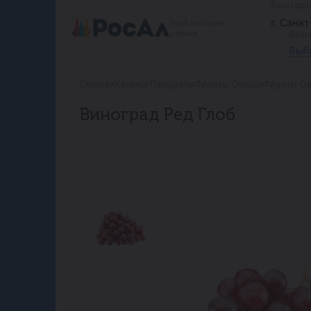
Ваш гор
г. Санк
Твой магазин
у дома
Ваш 
Выб
Главная
Каталог
Продукты
Фрукты Овощи
Фрукты Ов
Виноград Ред Глоб