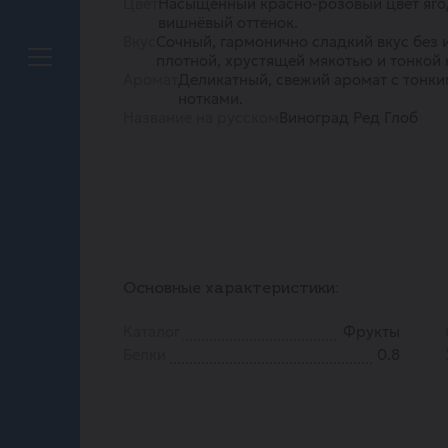
Цвет
Насыщенный красно-розовый цвет яго
вишнёвый оттенок.
Вкус
Сочный, гармонично сладкий вкус без 
плотной, хрустящей мякотью и тонкой
Аромат
Деликатный, свежий аромат с тонк
нотками.
Название на русском
Виноград Ред Глоб
Основные характеристики:
Каталог
Фрукты
Белки
0.8