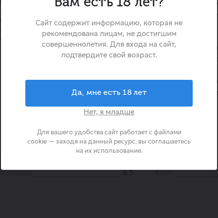
Вам есть 18 лет?
д, переходящий в глубокий
Виноград «Ред Глоб» — эт
сорт, выращенный под жар
излишней приторности, с
Сайт содержит информацию, которая не
который завоевал мировое п
 кожицей.
рекомендована лицам, не достигшим
своему богатству вкуса
ими медовыми и фруктовыми
совершеннолетия. Для входа на сайт,
внешнему виду. Он отлич
подтвердите свой возраст.
плотными гроздьями и кр
ягодами с тонкой кожицей. 
подходит как для украше
стола, так и для ежеднев
Да, мне есть 18 лет
полезного перекуса.
Нет, я младше
Для вашего удобства сайт работает с файлами
cookie — заходя на данный ресурс, вы соглашаетесь
на их использование.
Страна происхождения
Чили
Жиры
Углеводы
8.3
Ккал