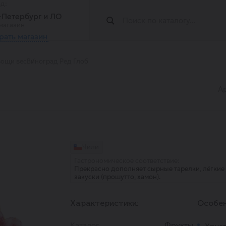
од:
т-Петербург и ЛО
магазин
рать магазин
ощи вес
Виноград Ред Глоб
А
Чили
Гастрономическое соответствие:
Прекрасно дополняет сырные тарелки, лёгкие
закуски (прошутто, хамон).
Характеристики:
Особен
Каталог
Фрукты