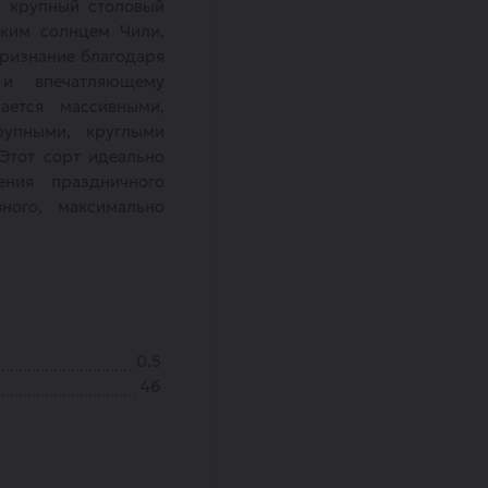
о крупный столовый
ким солнцем Чили,
ризнание благодаря
 и впечатляющему
ается массивными,
упными, круглыми
Этот сорт идеально
ния праздничного
ного, максимально
0.5
46