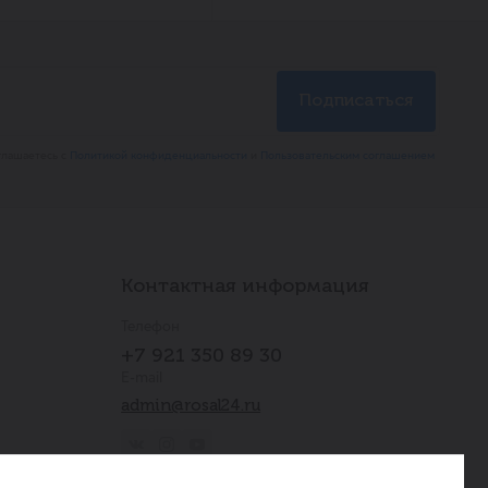
глашаетесь с
Политикой конфиденциальности
и
Пользовательским соглашением
Контактная информация
Телефон
+7 921 350 89 30
E-mail
admin@rosal24.ru