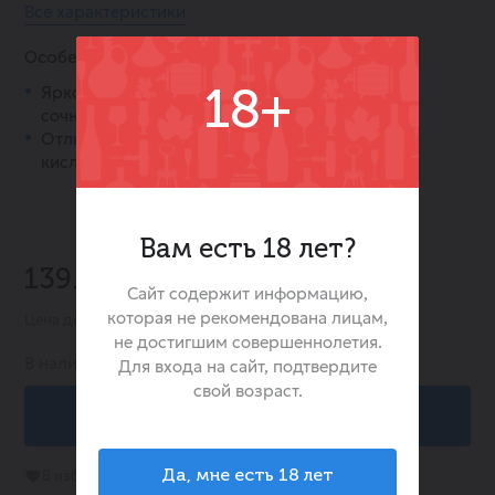
Все характеристики
Особенности:
Яркое сочетание вкуса классической колы и
18+
сочной малины.
Отличный баланс сладости и освежающей
кислинки.
Вам есть 18 лет?
139.00 ₽
Сайт содержит информацию,
которая не рекомендована лицам,
Цена действительна при заказе в интернет-магазине
не достигшим совершеннолетия.
В наличии:
1
Для входа на сайт, подтвердите
свой возраст.
В корзину
В избранное
Да, мне есть 18 лет