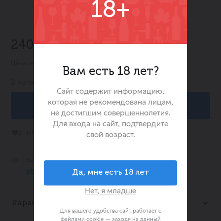
18+
-37%
240.00 ₽
379.00 ₽
Цена действительна при заказе в интернет-магазине
Вам есть 18 лет?
В наличии:
13
Сайт содержит информацию,
которая не рекомендована лицам,
В корзину
не достигшим совершеннолетия.
Для входа на сайт, подтвердите
В избранное
свой возраст.
Забрать Сегодня Бесплатно
Из 2 магазине
Да, мне есть 18 лет
Нет, я младше
Характеристики
Для вашего удобства сайт работает с
файлами cookie — заходя на данный