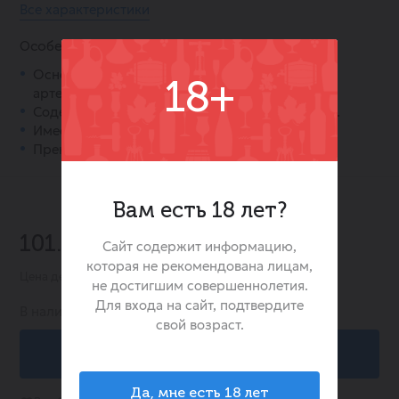
Все характеристики
Особенности:
Основа напитка — чистая природная
18+
артезианская вода «Святой Источник».
Содержит натуральный экстракт зелёного чая.
Имеет сбалансированный, не приторный вкус.
Прекрасно освежает и тонизирует.
Вам есть 18 лет?
101.00 ₽
Сайт содержит информацию,
которая не рекомендована лицам,
Цена действительна при заказе в интернет-магазине
не достигшим совершеннолетия.
Для входа на сайт, подтвердите
В наличии:
-7
свой возраст.
В корзину
Да, мне есть 18 лет