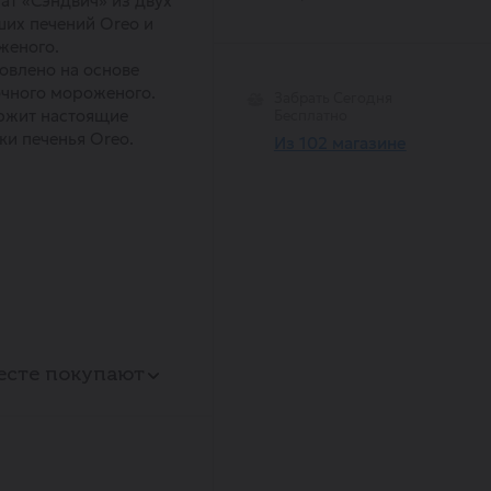
т «Сэндвич» из двух
их печений Oreo и
женого.
овлено на основе
чного мороженого.
Забрать Сегодня
ржит настоящие
Бесплатно
ки печенья Oreo.
Из 102 магазине
есте покупают