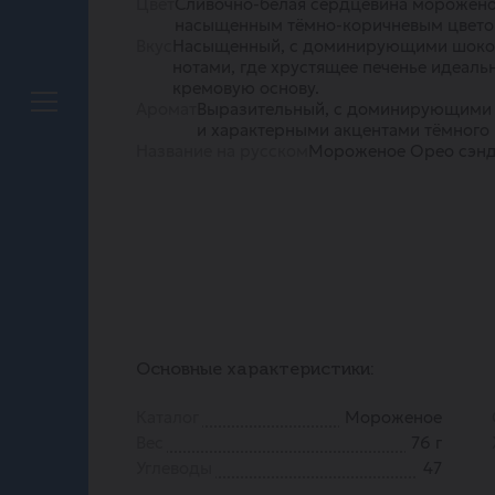
Цвет
Сливочно-белая сердцевина морожено
насыщенным тёмно-коричневым цветом
Вкус
Насыщенный, с доминирующими шоко
нотами, где хрустящее печенье идеал
кремовую основу.
Аромат
Выразительный, с доминирующими 
и характерными акцентами тёмного 
Название на русском
Мороженое Орео сэн
Основные характеристики:
Каталог
Мороженое
Вес
76 г
Углеводы
47