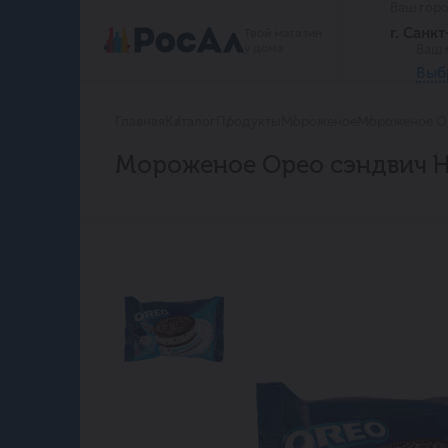
Ваш гор
г. Санк
Твой магазин
у дома
Ваш 
Выб
Главная
Каталог
Продукты
Мороженое
Мороженое Ор
Мороженое Орео сэндвич Не