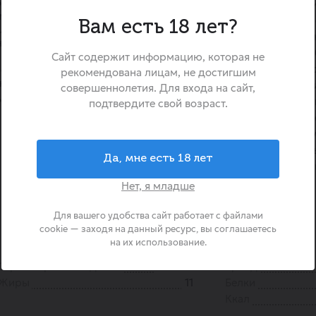
го контрастирует с
Мороженое «Oreo» сэндв
 печенья.
решение для любителей клас
Вам есть 18 лет?
ладными и сливочными
десертов. Две половинки з
ьно дополняет тающую
печенья удерживают 
Сайт содержит информацию, которая не
сливочного мороженого, с
сливочно-ванильными нотами
рекомендована лицам, не достигшим
какао и свежего печенья.
молочный жир (БЗМЖ). Отли
совершеннолетия. Для входа на сайт,
двич бзмж
— в идеально сбалансиро
подтвердите свой возраст.
ощутимых кусочках печ
распределенных по крему
заряд удовольствия, кото
Да, мне есть 18 лет
собой для освежающего 
момент дня.
Нет, я младше
Для вашего удобства сайт работает с файлами
cookie — заходя на данный ресурс, вы соглашаетесь
на их использование.
Страна происхождения
Россия
Бренд
Жиры
11
Белки
Ккал