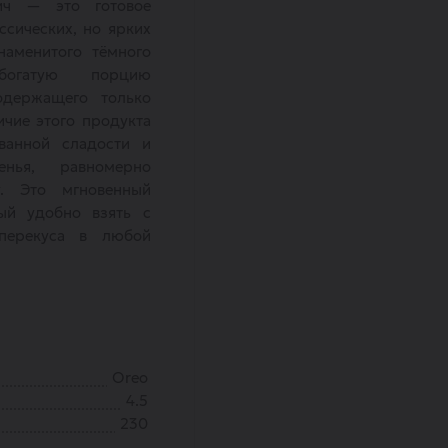
ич — это готовое
сических, но ярких
наменитого тёмного
богатую порцию
одержащего только
чие этого продукта
ванной сладости и
енья, равномерно
. Это мгновенный
рый удобно взять с
перекуса в любой
Oreo
4.5
230