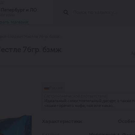
од:
т-Петербург и ЛО
магазин
рать магазин
ео сэндвич Нестле 76гр. бзмж.
стле 76гр. бзмж.
А
Россия
Гастрономическое соответствие:
Идеальный самостоятельный десерт, а также 
чашке горячего кофе, чая или какао.
Характеристики:
Особен
Каталог
Мороженое