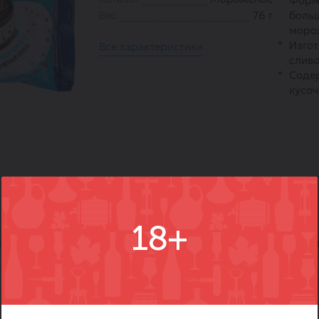
Форма
Вес
76 г
больш
моро
Изгот
Все характеристики
сливо
Соде
кусоч
18+
)
Вопросы
Где купить
Вм