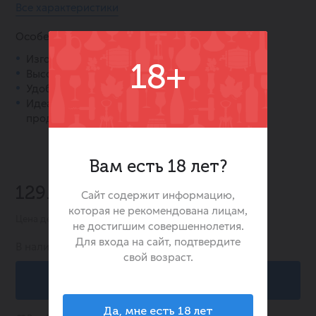
Все характеристики
Особенности:
Изготовлены из 100% свинины.
18+
Высокое содержание белка.
Удобный формат для перекуса на ходу.
Идеальная закуска для любителей мясных
продуктов.
Вам есть 18 лет?
129.00 ₽
Сайт содержит информацию,
которая не рекомендована лицам,
Цена действительна при заказе в интернет-магазине
не достигшим совершеннолетия.
Для входа на сайт, подтвердите
В наличии:
238
свой возраст.
В корзину
Да, мне есть 18 лет