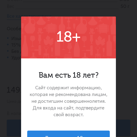
Вес
50 г
Все характеристики
Особенности:
18+
Изысканный кокосовый вкус.
15% протеина в составе.
Без добавления сахара.
Удобный формат 50 г.
Вам есть 18 лет?
Сайт содержит информацию,
149.00 ₽
которая не рекомендована лицам,
не достигшим совершеннолетия.
Цена действительна при заказе в интернет-магазине
Для входа на сайт, подтвердите
В наличии:
-7
свой возраст.
В корзину