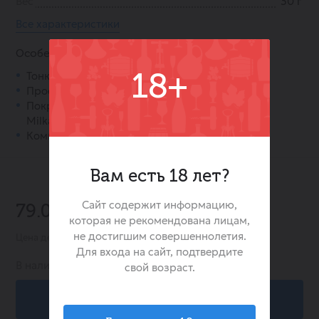
Вес
30 г
Все характеристики
Особенности:
Тонкая хрустящая вафля.
18+
Прослойка из нежного какао-крема.
Покрыты фирменным молочным шоколадом
Milka.
Компактный формат для быстрого перекуса.
Вам есть 18 лет?
-20%
Сайт содержит информацию,
79.00 ₽
99.00 ₽
которая не рекомендована лицам,
не достигшим совершеннолетия.
Цена действительна при заказе в интернет-магазине
Для входа на сайт, подтвердите
В наличии:
2505.995
свой возраст.
В корзину