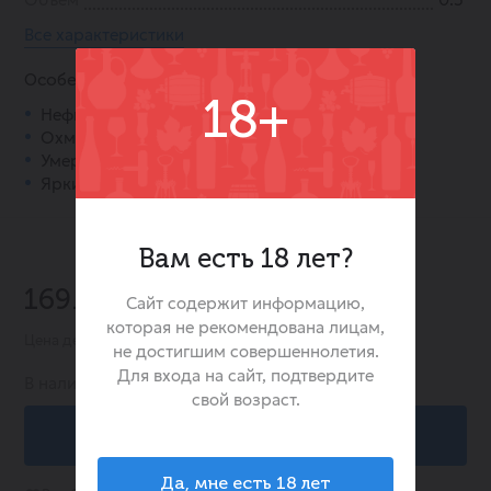
Все характеристики
Особенности:
18+
Нефильтрованный индийский бледный эль.
Охмелён сортами Citra и Amarillo.
Умеренно сухой, освежающий вкус.
Яркий цитрусовый аромат.
Вам есть 18 лет?
-20%
169.00 ₽
Сайт содержит информацию,
212.00 ₽
которая не рекомендована лицам,
Цена действительна при заказе в интернет-магазине
не достигшим совершеннолетия.
Для входа на сайт, подтвердите
В наличии:
-1
свой возраст.
В корзину
Да, мне есть 18 лет