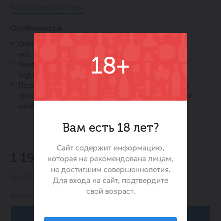
Все характеристики
Особенности:
Обладает легким и чистым вкусом без резких
нот.
18+
Универсален в использовании, идеально
подходит для смешивания в коктейлях.
Производится с использованием современных
технологий, что гарантирует стабильно высокое
качество.
Вам есть 18 лет?
Сайт содержит информацию,
-31%
1 198.00 ₽
которая не рекомендована лицам,
1 725.00 ₽
не достигшим совершеннолетия.
Цена действительна при заказе в интернет-магазине
Для входа на сайт, подтвердите
свой возраст.
В наличии:
644
В корзину