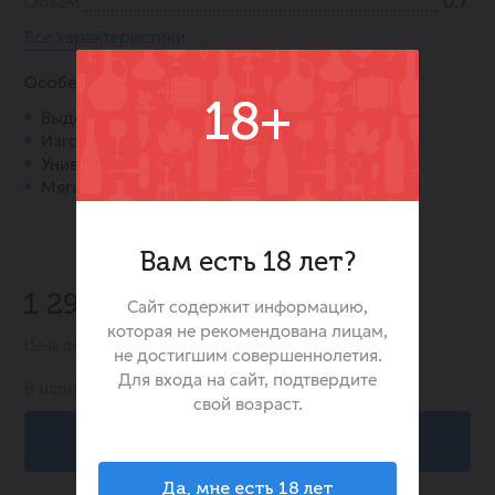
Объем
0.7
Все характеристики
Особенности:
18+
Выдержка в дубовых бочках.
Изготовлен из сахарного тростника.
Универсален для приготовления коктейлей.
Мягкий, сбалансированный вкус.
Вам есть 18 лет?
-20%
1 299.00 ₽
Сайт содержит информацию,
1 624.00 ₽
которая не рекомендована лицам,
Цена действительна при заказе в интернет-магазине
не достигшим совершеннолетия.
Для входа на сайт, подтвердите
В наличии:
706
свой возраст.
В корзину
Да, мне есть 18 лет