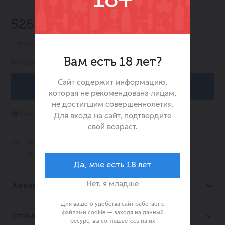
-20%
526.00 ₽
657.00 ₽
Цена действительна при заказе в интернет-магазине
Вам есть 18 лет?
В наличии:
5
Сайт содержит информацию,
В корзину
которая не рекомендована лицам,
не достигшим совершеннолетия.
В избранное
Для входа на сайт, подтвердите
свой возраст.
Забрать Сегодня Бесплатно
Из 3 магазине
Да, мне есть 18 лет
Нет, я младше
Характеристики
Для вашего удобства сайт работает с
файлами cookie — заходя на данный
Отзывы
(0)
ресурс, вы соглашаетесь на их