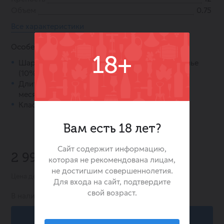
Объем
0.75
Все характеристики
Особенности:
18+
Шардоне (30%), Пино Нуар (60%) и Пино Менье
(10%).
Длительная выдержка на осадке не менее 24
месяцев.
Классический дозаж 7 г/л.
Вам есть 18 лет?
Сайт содержит информацию,
-30%
2 999.00 ₽
которая не рекомендована лицам,
4 279.00 ₽
не достигшим совершеннолетия.
Цена действительна при заказе в интернет-магазине
Для входа на сайт, подтвердите
свой возраст.
В наличии:
311
В корзину