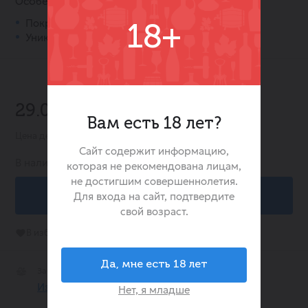
Особенности:
Покрыт настоящим молочным шоколадом.
18+
Уникальная воздушная начинка (суфле).
29.00 ₽
Вам есть 18 лет?
Цена действительна при заказе в интернет-магазине
Сайт содержит информацию,
В наличии:
1492
которая не рекомендована лицам,
не достигшим совершеннолетия.
В корзину
Для входа на сайт, подтвердите
свой возраст.
В избранное
Да, мне есть 18 лет
Забрать Сегодня Бесплатно
Из 100 магазинах
Нет, я младше