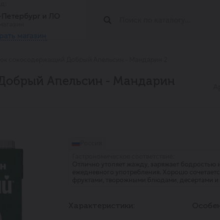
од:
т-Петербург и ЛО
магазин
рать магазин
ок сокосодержащий Добрый Апельсин - Мандарин 2
Добрый Апельсин - Мандарин
А
Россия
Гастрономическое соответствие:
Отлично утоляет жажду, заряжает бодростью 
ежедневного употребления. Хорошо сочетаетс
фруктами, творожными блюдами, десертами и
Характеристики:
Особен