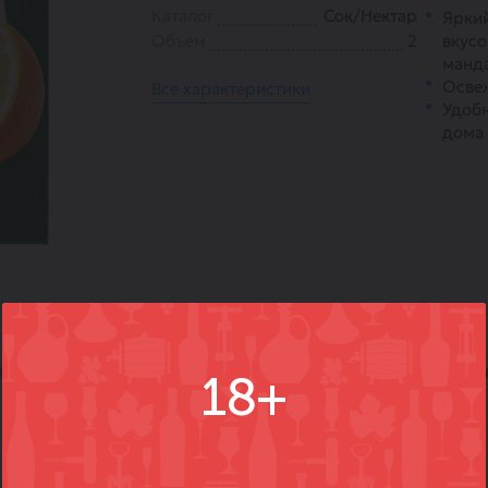
Каталог
Сок/Нектар
Яркий
Объем
2
вкусо
манд
Освеж
Все характеристики
Удобн
дома 
)
Вопросы
Где купить
Вм
18+