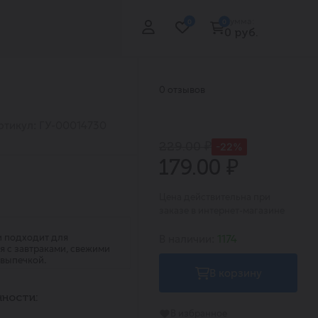
Сумма:
0
0
0 руб.
0 отзывов
ртикул: ГУ-00014730
229.00 ₽
-22%
179.00 ₽
Цена действительна при
заказе в интернет-магазине
и подходит для
В наличии:
1174
я с завтраками, свежими
 выпечкой.
В корзину
ности:
В избранное