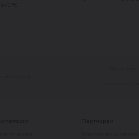
8–10 °С
учайте личные
Оформляя заказ, вы со
купателям
Партнерам
еса магазинов
Корпоративные покупки