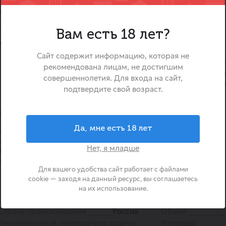
Напиток «Добрый» Апельс
ой кислинкой и характерной
солнечный микс двух л
сочного апельсина и аром
евыжатых цитрусов.
Вам есть 18 лет?
Напиток сочетает освеж
ий Добрый Апельсин -
мягкую сладость, создава
Сайт содержит информацию, которая не
вкус с ярким фруктовым х
рекомендована лицам, не достигшим
для утреннего заряда бодр
совершеннолетия. Для входа на сайт,
просто освежающего перерыв
подтвердите свой возраст.
ия, основанная в 1998 году,
гольных напитков, включая
Да, мне есть 18 лет
ия сконцентрировалась на
ирив ассортимент линейкой
Нет, я младше
дом «Добрый», предлагая
ые безалкогольные напитки.
Для вашего удобства сайт работает с файлами
cookie — заходя на данный ресурс, вы соглашаетесь
на их использование.
Страна происхождения
Россия
Объем
Рекомендуемая температура подачи
Углеводы