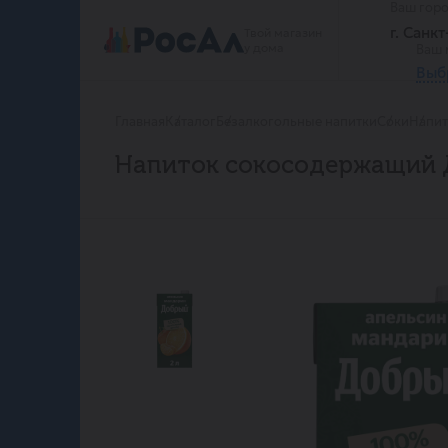
Ваш гор
г. Санк
Твой магазин
у дома
Ваш 
Выб
Главная
Каталог
Безалкогольные напитки
Соки
Напит
Напиток сокосодержащий 