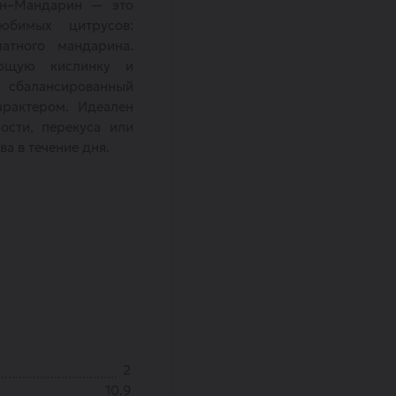
ин–Мандарин — это
юбимых цитрусов:
атного мандарина.
ающую кислинку и
я сбалансированный
арактером. Идеален
ости, перекуса или
а в течение дня.
2
10.9