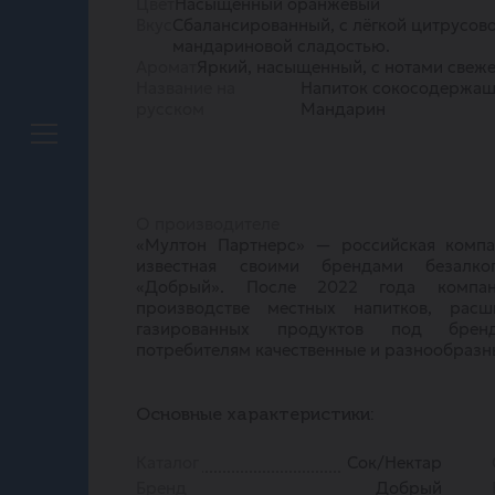
Цвет
Насыщенный оранжевый
Вкус
Сбалансированный, с лёгкой цитрусов
мандариновой сладостью.
Аромат
Яркий, насыщенный, с нотами свеж
Название на
Напиток сокосодержащ
русском
Мандарин
О производителе
«Мултон Партнерс» — российская компан
известная своими брендами безалко
«Добрый». После 2022 года компан
производстве местных напитков, расш
газированных продуктов под брен
потребителям качественные и разнообразн
Основные характеристики:
Каталог
Сок/Нектар
Бренд
Добрый