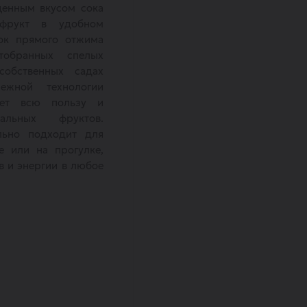
щенным вкусом сока
ифрукт в удобном
сок прямого отжима
тобранных спелых
обственных садах
ежной технологии
яет всю пользу и
альных фруктов.
льно подходит для
е или на прогулке,
в и энергии в любое