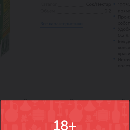
Каталог
Сок/Нектар
100%
Объем
0.2
прямо
Произ
собст
Все характеристики
Удоб
0,2 л.
Без д
консе
краси
Источ
полез
)
Вопросы
Где купить
Вм
18+