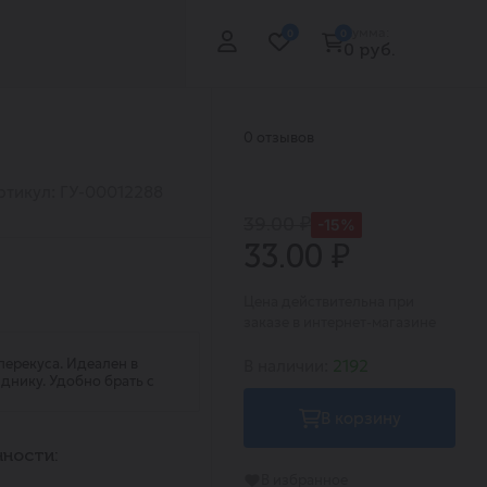
Сумма:
0
0
0 руб.
0 отзывов
ртикул: ГУ-00012288
39.00 ₽
-15%
33.00 ₽
Цена действительна при
заказе в интернет-магазине
перекуса. Идеален в
В наличии:
2192
лднику. Удобно брать с
В корзину
ности:
В избранное