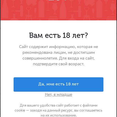
.
Насладитесь ярким и насы
 сочетанием вкусов
«Сады Придонья» Мульт
.
формате 0,2 литра. Этот 
ающими нотами спелых яблок,
создан из тщательно о
фруктов, выращенных в с
ультифруктовый
компании. Благодаря бер
Вам есть 18 лет?
производства, он сохран
богатый аромат натур
Сайт содержит информацию, которая не
Компактная упаковка идеа
рекомендована лицам, не достигшим
перекуса в дороге, в школ
совершеннолетия. Для входа на сайт,
обеспечивая заряд витамино
подтвердите свой возраст.
время.
 является одним из лидеров
Да, мне есть 18 лет
ора, реализуя полный цикл
ных плодородных садов в
Нет, я младше
тся сочные фрукты и овощи,
ую переработку, создавая
Для вашего удобства сайт работает с файлами
ание. Такой подход позволяет
cookie — заходя на данный ресурс, вы соглашаетесь
пе, гарантируя потребителям
на их использование.