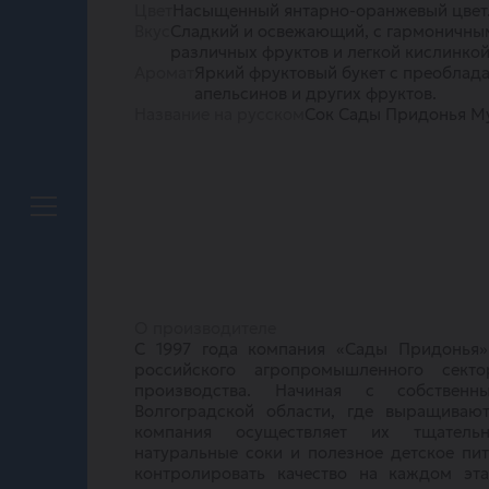
Цвет
Насыщенный янтарно-оранжевый цвет
Вкус
Сладкий и освежающий, с гармоничным
различных фруктов и легкой кислинкой
Аромат
Яркий фруктовый букет с преоблад
апельсинов и других фруктов.
Название на русском
Сок Сады Придонья М
О производителе
С 1997 года компания «Сады Придонья»
российского агропромышленного сект
производства. Начиная с собствен
Волгоградской области, где выращиваю
компания осуществляет их тщательн
натуральные соки и полезное детское пит
контролировать качество на каждом эта