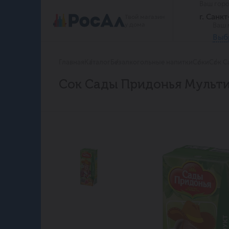
Ваш гор
г. Санк
Твой магазин
у дома
Ваш 
Выб
Главная
Каталог
Безалкогольные напитки
Соки
Сок С
Сок Сады Придонья Мульти