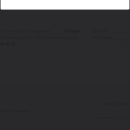
дукте.
Страна происхождения
Россия
Объем
Рекомендуемая температура подачи
Углеводы
8–10 °С
учайте личные
Оформляя заказ, вы со