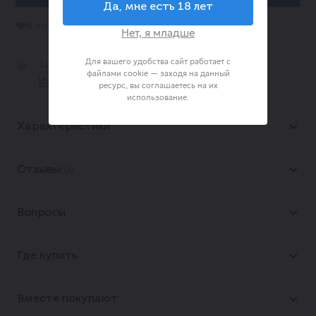
Да, мне есть 18 лет
В избранное
Нет, я младше
Для вашего удобства сайт работает с
Забрать Сегодня Бесплатно
файлами cookie — заходя на данный
Из 99 магазинах
ресурс, вы соглашаетесь на их
использование.
Характеристики
Отправьтесь в «Сказочный вояж» вкусов с этой
Отзывы
(0)
изысканной сырной тарелкой от ТМ «Вкусный
Стандарт»! Тщательно подобранный ассортимент
Дате
Сортировать по:
натуральных сыров, произведенных без заменителей
Вопросы
молочного жира, позволит вам насладиться
разнообразием текстур и оттенков. Эта тарелка
Дате
Сортировать по:
0 из 5
Где купить
идеально подходит для быстрого перекуса, создания
уютной атмосферы на вечеринке или в качестве
комплимента к вину. Каждый кусочек подарит
5 звезды
0
Вместе покупают
Задать вопрос
истинное наслаждение, перенося вас в мир
4 звезды
0