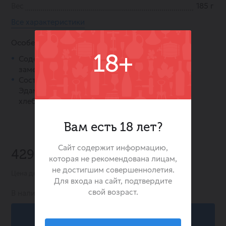
Вес
185 г
Все характеристики
Особенности:
18+
Содержит только натуральные сыры, без
заменителей молочного жира.
Состав сырной тарелки: сыр Тильзитер, сыр
Эдам, сыр Ореховый, сыр Швейцарский, мёд,
хлебные палочки, кешью.
Вам есть 18 лет?
Сайт содержит информацию,
429.00 ₽
которая не рекомендована лицам,
не достигшим совершеннолетия.
Цена действительна при заказе в интернет-магазине
Для входа на сайт, подтвердите
свой возраст.
В наличии:
232
В корзину