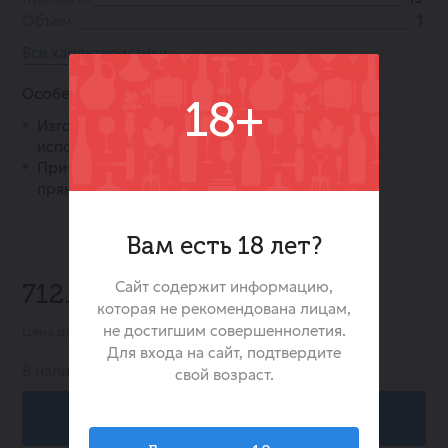
Объем
1
Все характеристики
Особенности:
18+
Изготовлен по классической рецептуре с
использованием натуральных трав и специй.
Приятное сочетание сладости и горечи с
пряными акцентами.
Вам есть 18 лет?
-20%
Сайт содержит информацию,
712.00 ₽
889.00 ₽
которая не рекомендована лицам,
не достигшим совершеннолетия.
Цена действительна при заказе в интернет-магазине
Для входа на сайт, подтвердите
В наличии:
33
свой возраст.
В корзину