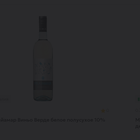
алия
0
0.
айамар Виньо Верде белое полусухое 10%
M
д