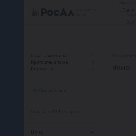
Ваш гор
г. Санк
Твой магазин
у дома
Ваш 
Выб
12
Сортовые вина
Главная
Кат
9
Крепленые вина
Вино
11
Вермуты
Сбросить все
Показано
179
товаров
Цена