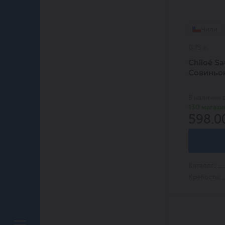
Cinzano
Couronne de France
Cruse
Чили
Domaine Des Sources
Duc De Montlon
0.75 л.
Enzo Vincenzo
Essentia
Chiloé S
Gran Rojo
Совиньо
Grande Alberone
Herrenstein
В наличии 
Hormiga Negra
130 магази
J.P. Chenet
598.0
Jean Sablenay
Kopke
Las Alturas
Lirico
Masi
Каталог:
Maxale
Крепость:
Merendeiro
Monte Godel
Old Press
Pula Cerca
Rissac