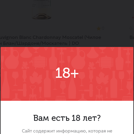
0
0.
auvignon Blanc Chardonnay Moscatel (Чилое
В
н Блан/Шардоне/Москатель ) DO
в
В 
-20%
нах
13
18+
0 ₽
5
745.00 ₽
В корзину
Ка
Вино
Кр
12.5
Вам есть 18 лет?
Сайт содержит информацию, которая не