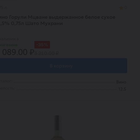
75 л.
0
ино Горули Мцване выдержанное белое сухое
2,5% 0,75л Шато Мухрани
наличии в
-35%
магазине
 089.00 ₽
3 210.00 ₽
В корзину
талог:
Вино
епость:
12.5