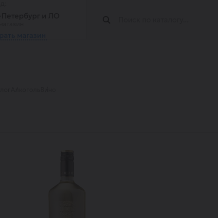
од:
т-Петербург и ЛО
магазин
рать магазин
алог
Алкоголь
Вино