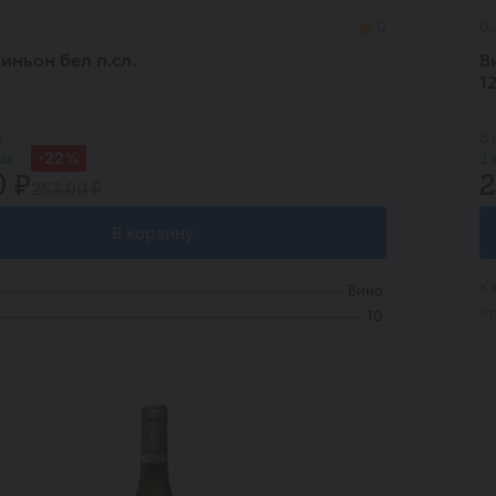
0
0.
иньон бел п.сл.
В
1
в
В 
-22%
ах
2 
0 ₽
2
253.00 ₽
В корзину
Ка
Вино
Кр
10