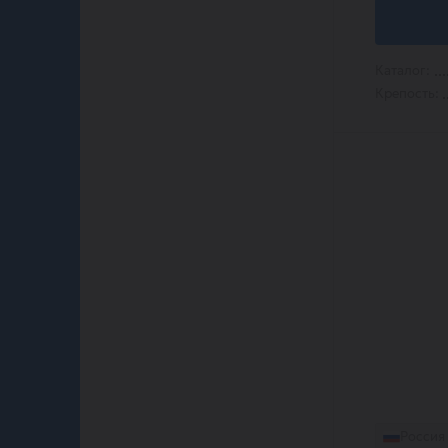
Lago
Las Guaridas
Longitud
Martini
Каталог:
Mastio della Loggia
Крепость:
Meamani
Miracle Bay
Mucho Mas
Pasanauri
Praiamar
Torres
Tradiciones
Tres Arcos
Zonin
Анаде
Арцруни
Асканели
Братья Асканели
Вина и Воды Абхазии
Инкерман
Коктебель
Массандра
Россия
Монастырская трапеза