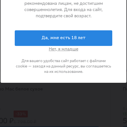
рекомендована лицам, не достигшим
совершеннолетия. Для входа на сайт,
подтвердите свой возраст.
Да, мне есть 18 лет
Нет, я младше
Для вашего удобства сайт работает с файлами
cookie — заходя на данный ресурс, вы соглашаетесь
я
на их использование.
0
0.
о Мас белое сухое
П
в
В 
-33%
13
00 ₽
5
1 798.00 ₽