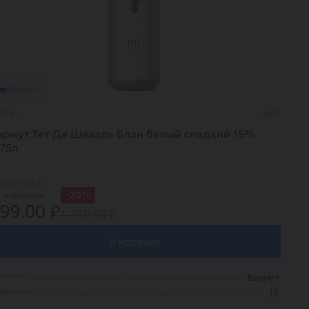
Россия
75 л.
0
ермут Тет Де Шеваль Блан белый сладкий 15%
,75л
наличии в
-20%
 магазине
99.00 ₽
1 249.00 ₽
В корзину
талог:
Вермут
епость:
15