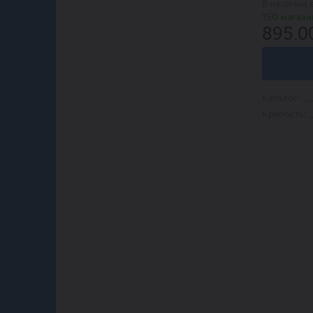
В наличии 
Viva El Toro
150 магази
Weingut R&A Pfaffl
895.0
Валерий Захарьин
Крымская ночь
Ригза
770 Miles
Abati Regali
Каталог:
Adega da Fonte Pequena
Крепость:
Afrikaa Park
Arco Bay
Astrale
Babylon's Peak
Backwoods
Bad Brothers
Barista
Baudron
Bazaleti
Bruni
Cana
Caretti
Casal Mendes
Chevalier Delaude