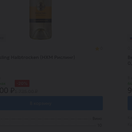
ия
0
0.
sling Halbtrocken (HXM Рислинг)
В
0
в
В 
-20%
нах
64
.00 ₽
9
1 725.00 ₽
В корзину
Ка
Вино
Кр
10