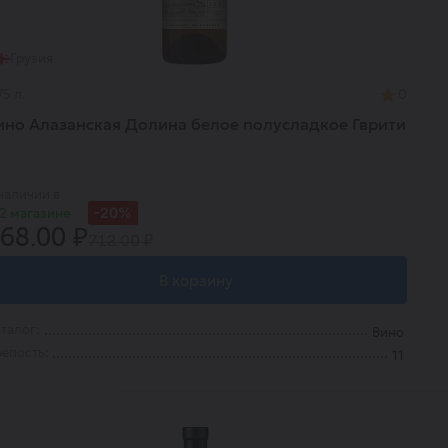
Грузия
75 л.
0
ино Алазанская Долина белое полусладкое Гврити
наличии в
-20%
2 магазине
68.00 ₽
712.00 ₽
В корзину
талог:
Вино
епость:
11