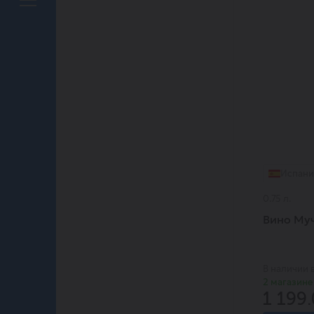
Sonnental
Stobi
Stormhoek
Tree of Life
Viejo Marchante
Ашыц
Брояница
Радеда
Чегем
Черноморская Гроздь
Шато ле Гран Восток
Эшера
Испани
Bolhao
Chiloé
0.75 л.
Delasy
Вино Муч
Espíritu de Chile
Folha Larga
Gaumen Spiel
GreenLife
В наличии 
Gvriti
2 магазине
HXM
1 199.
La Calenzana