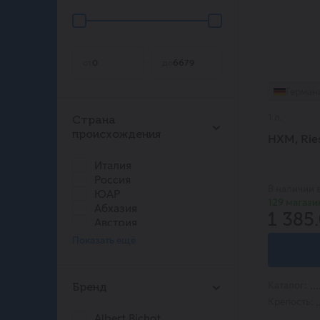
от
до
Герман
1 л.
Страна
происхождения
HXM, Rie
Италия
Россия
В наличии 
ЮАР
129 магази
Абхазия
1 385
Австрия
Армения
Показать ещё
Чили
Франция
Германия
Каталог:
Бренд
Португалия
Крепость:
Испания
Albert Bichot