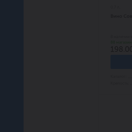
Таманская Марка
0.7 л.
Фанагория
Вино Сов
В наличии 
88 магазин
198.0
Каталог:
Крепость: