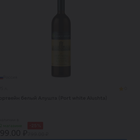
Россия
75 л.
0
ортвейн белый Алушта (Port white Alushta)
наличии в
-25%
2 магазине
99.00 ₽
799.00 ₽