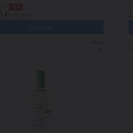
в
В 
-15%
нах
13
0 ₽
1
1 055.00 ₽
В корзину
Ка
Вино
Кр
10