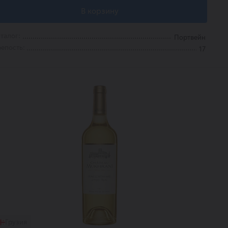
В корзину
талог:
Портвейн
епость:
17
Грузия