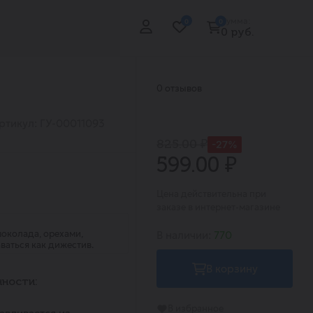
Сумма:
0
0
0 руб.
0 отзывов
ртикул: ГУ-00011093
825.00 ₽
-27%
599.00 ₽
Цена действительна при
заказе в интернет-магазине
шоколада, орехами,
В наличии:
770
ваться как дижестив.
В корзину
ности:
В избранное