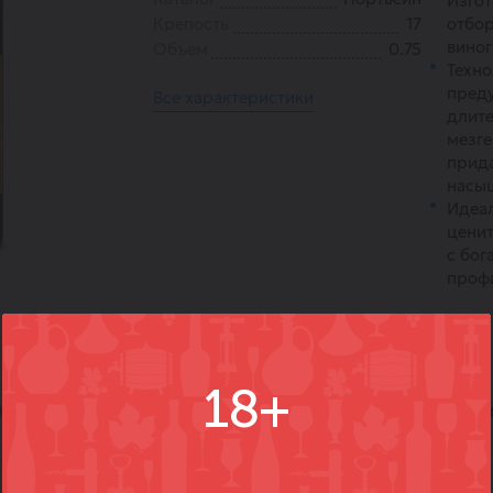
Изгот
Крепость
17
отбор
виног
Объем
0.75
Техно
пред
Все характеристики
длите
мезге
прида
насы
Идеа
ценит
с бог
проф
18+
)
Вопросы
Где купить
Вм