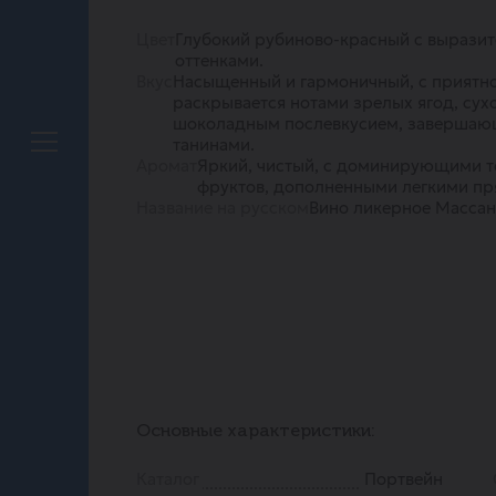
Цвет
Глубокий рубиново-красный с вырази
оттенками.
Вкус
Насыщенный и гармоничный, с приятно
раскрывается нотами зрелых ягод, сух
шоколадным послевкусием, завершаю
танинами.
Аромат
Яркий, чистый, с доминирующими т
фруктов, дополненными легкими п
Название на русском
Вино ликерное Масса
Основные характеристики:
Каталог
Портвейн