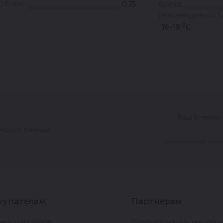
Объем
0.75
Бренд
Рекомендуемая т
16–18 °С
учайте личные
Оформляя заказ, вы со
купателям
Партнерам
еса магазинов
Корпоративные покупки