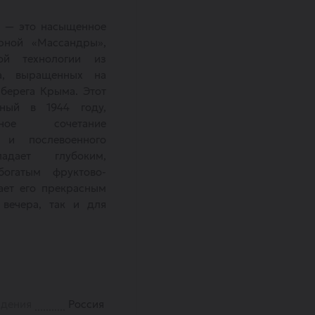
» — это насыщенное
рной «Массандры»,
ой технологии из
а, выращенных на
берега Крыма. Этот
нный в 1944 году,
ьное сочетание
 и послевоенного
дает глубоким,
огатым фруктово-
ает его прекрасным
вечера, так и для
ждения
Россия