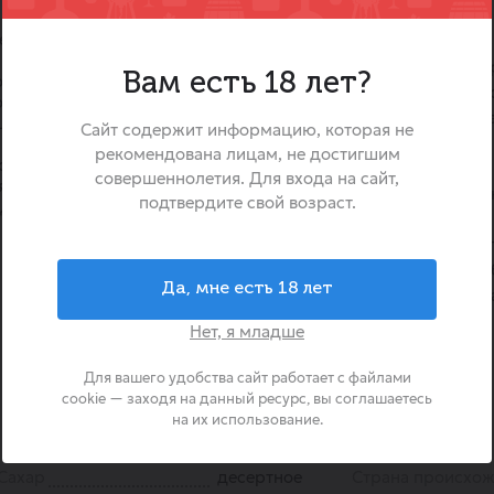
тельными гранатовыми
Портвейн красный «Алушта
ликерное вино от легенда
Вам есть 18 лет?
й согревающей текстурой,
созданное по классическ
офруктов и легким
красных сортов виноград
щимся бархатистыми
Сайт содержит информацию, которая не
солнечных склонах Южного 
рекомендована лицам, не достигшим
онами спелых красных ягод и
портвейн, впервые созда
совершеннолетия. Для входа на сайт,
ряными нюансами.
олицетворяет уникал
подтвердите свой возраст.
ндра Портвейн красный Алушта
винодельческих традиций
возрождения. Он обла
согревающим вкусом и б
Да, мне есть 18 лет
ягодным ароматом, что дел
выбором как для уютного 
Нет, я младше
праздничного стола.
Для вашего удобства сайт работает с файлами
cookie — заходя на данный ресурс, вы соглашаетесь
на их использование.
Сахар
десертное
Страна происхо