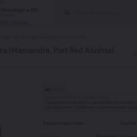
од:
т-Петербург и ЛО
магазин
рать магазин
ндра Портвейн красный Алушта 17 % 0,75 л
 (Massandra, Port Red Alushta)
А
Россия
Гастрономическое соответствие:
Прекрасно сочетается с десертами на основе 
сухофруктами, голубыми сырами и может пода
Характеристики:
Особен
Каталог
Портвейн