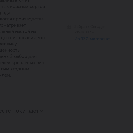
авливается из
ных красных сортов
рада.
логия производства
усматривает
Забрать Сегодня
льный настой на
Бесплатно
 до спиртования, что
Из 132 магазине
ет вину
щенность.
льный выбор для
елей крепленых вин
атым ягодным
илем.
есте покупают