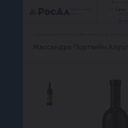
Ваш гор
г. Санк
Твой магазин
у дома
Ваш 
Выб
Главная
Каталог
Алкоголь
Вино
Вино ликерное Масса
Массандра Портвейн Алушта